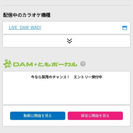
空も飛べるはず
スピッツ
配信中のカラオケ機種
Northern lights
LIVE DAM WAO!
林原めぐみ
PRIDE
今井美樹
2026年8月度
旅路
今なら採用のチャンス！ エントリー受付中
藤井 風
夜に駆ける
YOASOBI
DAM★ともボーカルエントリーランキング
[生音]魔法が解けたら
動画公開曲を見る
録音公開曲を見る
Saucy Dog