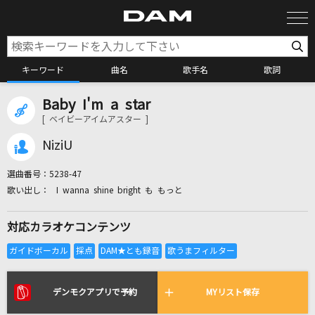
キーワード
曲名
歌手名
歌詞
Baby I'm a star
カラオケ検索
[ ベイビーアイムアスター ]
NiziU
カラオケ店舗検索
選曲番号：
5238-47
I wanna shine bright も もっと
カラオケリクエスト
対応カラオケコンテンツ
全国りれき
リアルタイムで歌われている曲の一覧
デンモクアプリで予約
MYリスト保存