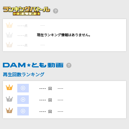
[生音]涙そうそう
夏川りみ
----
----
1
出逢った頃のように
点
Every Little Thing
----
----
2
点
----
----
3
点
曖歌
湘南乃風
BLUE SKY COMPLEX
再生回数ランキング
hide
----
1
----
回
もっと見る
----
2
----
回
DAMの新曲・ランキングなど
----
3
----
回
カラオケ最新情報をチェック！