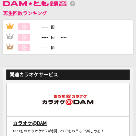
再生回数ランキング
DAMに会員登録・ログインして
カラオケをもっと楽しもう！
----
1
----
回
----
2
----
回
----
3
----
回
自宅でカラオケ歌い放題！
家族や友達と一緒に！練習にも！
関連カラオケサービス
カラオケ@DAM
いつものカラオケが24時間いつでもおうちで楽しめる！