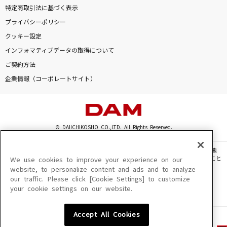
特定商取引法に基づく表示
プライバシーポリシー
クッキー設定
インフォマティブデータの取得について
ご契約方法
企業情報（コーポレートサイト）
© DAIICHIKOSHO CO.,LTD. All Rights Reserved.
このサイトに掲載されている一切の文章・画像・写真・動画・音声等を、手段や形態
を問わず、著作権法の定める範囲を超えて無断で複製、転載、ファイル化などすること
We use cookies to improve your experience on our
を禁じます。
website, to personalize content and ads and to analyze
our traffic. Please click [Cookie Settings] to customize
楽曲及びコンテンツは、機種によりご利用いただけない場合があります。
your cookie settings on our website.
楽曲及びコンテンツの配信日、配信内容が変更になる場合があります。
楽曲によりMYリスト保存ができない場合があります。
Accept All Cookies
JASRAC許諾番号
6602250213Y31015 6602250112Y38026 6602250240Y31015