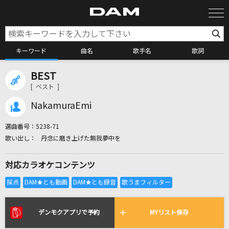
キーワード
曲名
歌手名
歌詞
BEST
カラオケ検索
[ ベスト ]
NakamuraEmi
カラオケ店舗検索
選曲番号：
5238-71
丹念に磨き上げた無我夢中を
カラオケリクエスト
対応カラオケコンテンツ
全国りれき
リアルタイムで歌われている曲の一覧
デンモクアプリで予約
MYリスト保存