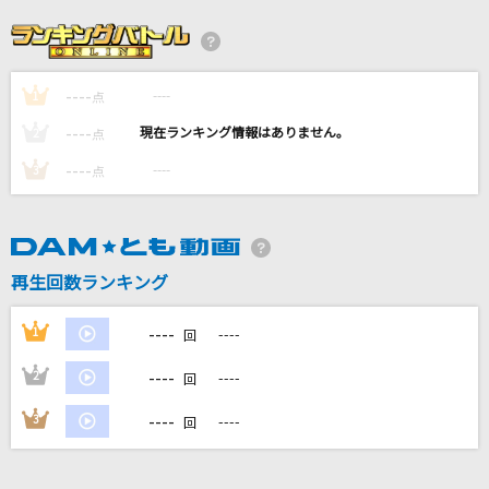
GO!!!
FLOW
----
----
1
[生音]しるし
点
Mr.Children
----
----
2
点
----
----
3
点
ツキミソウ
Novelbright
[プロオケ]シングルベッド
再生回数ランキング
シャ乱Q
----
1
----
回
もっと見る
----
2
----
回
DAMの新曲・ランキングなど
----
3
----
回
カラオケ最新情報をチェック！