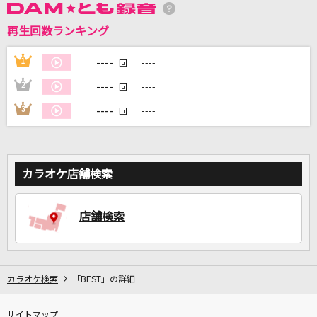
再生回数ランキング
DAMに会員登録・ログインして
カラオケをもっと楽しもう！
----
1
----
回
----
2
----
回
----
3
----
回
自宅でカラオケ歌い放題！
家族や友達と一緒に！練習にも！
カラオケ店舗検索
店舗検索
カラオケ検索
「BEST」の詳細
サイトマップ