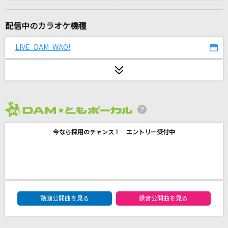
[生音]Love so sweet
嵐(アラシ)
配信中のカラオケ機種
LOSER
LIVE DAM WAO!
米津玄師
ハナミズキ
一青 窈
2026年8月度
Lovers Again
今なら採用のチャンス！ エントリー受付中
EXILE
3月9日
レミオロメン
DAM★ともボーカルエントリーランキング
劇薬中毒
動画公開曲を見る
録音公開曲を見る
＝LOVE