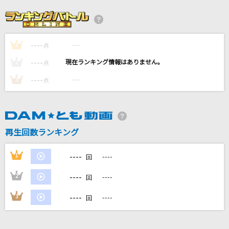
[生音]ベテルギウス
優里
----
----
1
[生音]瞬き
点
back number
----
----
2
点
----
----
3
点
朱夏
SixTONES
[生音]炎
再生回数ランキング
LiSA
----
1
----
回
もっと見る
----
2
----
回
DAMの新曲・ランキングなど
----
3
----
回
カラオケ最新情報をチェック！