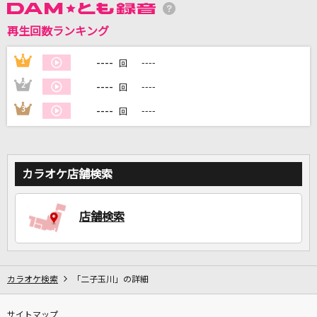
再生回数ランキング
DAMに会員登録・ログインして
カラオケをもっと楽しもう！
----
1
----
回
----
2
----
回
----
3
----
回
自宅でカラオケ歌い放題！
家族や友達と一緒に！練習にも！
カラオケ店舗検索
店舗検索
カラオケ検索
「二子玉川」の詳細
サイトマップ