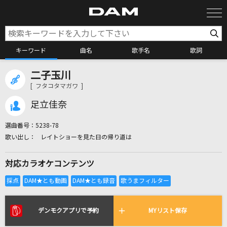
キーワード
曲名
歌手名
歌詞
二子玉川
カラオケ検索
[ フタコタマガワ ]
足立佳奈
カラオケ店舗検索
選曲番号：
5238-78
レイトショーを見た日の帰り道は
カラオケリクエスト
対応カラオケコンテンツ
全国りれき
リアルタイムで歌われている曲の一覧
デンモクアプリで予約
MYリスト保存