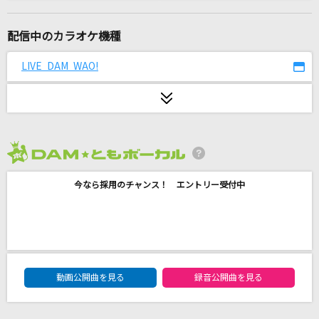
旅路
藤井 風
配信中のカラオケ機種
君の中で踊りたい
LIVE DAM WAO!
B'z
Kiss and Cry
七海うらら
2026年8月度
DARMA GRAND PRIX
今なら採用のチャンス！ エントリー受付中
ヨルシカ
[生音]浪漫飛行
米米CLUB
DAM★ともボーカルエントリーランキング
ダ・カーポ～第2ボタンの誓い～
動画公開曲を見る
録音公開曲を見る
yozuca*