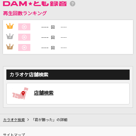
再生回数ランキング
DAMに会員登録・ログインして
カラオケをもっと楽しもう！
----
1
----
回
----
2
----
回
----
3
----
回
自宅でカラオケ歌い放題！
家族や友達と一緒に！練習にも！
カラオケ店舗検索
店舗検索
カラオケ検索
「君が勝った」の詳細
サイトマップ