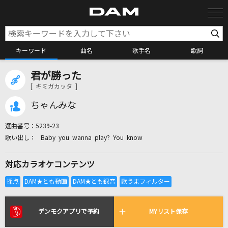
キーワード
曲名
歌手名
歌詞
君が勝った
カラオケ検索
[ キミガカッタ ]
ちゃんみな
カラオケ店舗検索
選曲番号：
5239-23
Baby you wanna play? You know
カラオケリクエスト
対応カラオケコンテンツ
全国りれき
リアルタイムで歌われている曲の一覧
デンモクアプリで予約
MYリスト保存