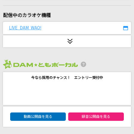
とまれみよ
米津玄師
配信中のカラオケ機種
怪獣
LIVE DAM WAO!
サカナクション
GIRI GIRI -アニメ映像 ver.-
鈴木雅之 feat. すぅ
2026年8月度
[生音]君がいるだけで
今なら採用のチャンス！ エントリー受付中
米米CLUB
歩く
ヨルシカ
DAM★ともボーカルエントリーランキング
[生音]未来予想図Ⅱ
動画公開曲を見る
録音公開曲を見る
DREAMS COME TRUE