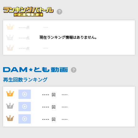
[生音]綾
My Hair is Bad
----
----
1
翼をください
点
平原綾香(ひらはらあやか)
----
----
2
点
----
----
3
点
ロメオ(ビデオクリップバージョン)
LIP×LIP(勇次郎・愛蔵/CV:内山昂輝・島崎信長)
[生音]Mela!
再生回数ランキング
緑黄色社会
----
1
----
回
もっと見る
----
2
----
回
DAMの新曲・ランキングなど
----
3
----
回
カラオケ最新情報をチェック！