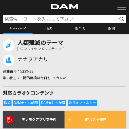
キーワード
曲名
歌手名
歌詞
人類殲滅のテーマ
カラオケ検索
[ ジンルイセンメツノテーマ ]
ナナヲアカリ
カラオケ店舗検索
選曲番号：
5239-28
阿倍野橋は今日も イカレた
カラオケリクエスト
対応カラオケコンテンツ
全国りれき
リアルタイムで歌われている曲の一覧
デンモクアプリで予約
MYリスト保存