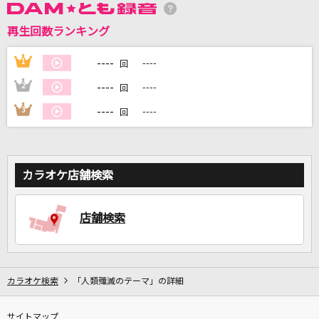
再生回数ランキング
DAMに会員登録・ログインして
----
1
----
回
カラオケをもっと楽しもう！
----
2
----
回
----
3
----
回
自宅でカラオケ歌い放題！
家族や友達と一緒に！練習にも！
カラオケ店舗検索
店舗検索
カラオケ検索
「人類殲滅のテーマ」の詳細
サイトマップ