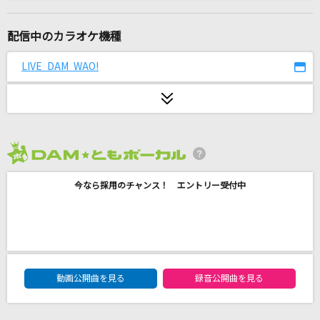
Automatic(ビデオクリップバージョン)
宇多田ヒカル
配信中のカラオケ機種
[生音]ツバサ
LIVE DAM WAO!
アンダーグラフ
[生音]君の知らない物語
supercell
2026年8月度
[生音]a kind of love～BULLET TRAIN Arena
Tour 2018 GOLDEN EPOCHより～
今なら採用のチャンス！ エントリー受付中
超特急
残酷な天使のテーゼ
高橋洋子
DAM★ともボーカルエントリーランキング
動画公開曲を見る
録音公開曲を見る
[生音]もう恋なんてしない
槇原敬之(Makihara)