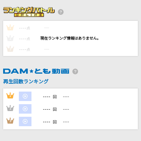
おいしい季節
椎名林檎
----
----
1
点
1991(ビデオクリップバージョン)
----
----
2
点
米津玄師
----
----
3
点
残酷な天使のテーゼ
高橋洋子
再生回数ランキング
The Revelation
coldrain
----
1
----
回
もっと見る
----
2
----
回
----
3
----
回
DAMの新曲・ランキングなど
カラオケ最新情報をチェック！