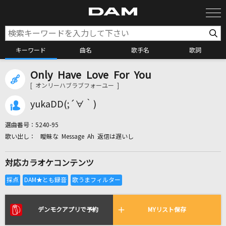
キーワード
曲名
歌手名
歌詞
Only Have Love For You
カラオケ検索
[ オンリーハブラブフォーユー ]
yukaDD(;´∀｀)
カラオケ店舗検索
選曲番号：
5240-95
曖昧な Message Ah 返信は遅いし
カラオケリクエスト
対応カラオケコンテンツ
全国りれき
リアルタイムで歌われている曲の一覧
デンモクアプリで予約
MYリスト保存