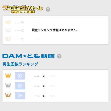
I wonder
Da-iCE
----
----
1
[生音]To Love You More [トゥ・ラヴ・ユー・
点
モア]
----
----
2
点
Celine Dion With Special Guests Kryzler & Kompany
----
----
3
点
Cry Baby
Official髭男dism
再生回数ランキング
めうめうぺったんたん!!
日向美ビタースイーツ♪
----
1
----
回
もっと見る
----
2
----
回
----
3
----
回
DAMの新曲・ランキングなど
カラオケ最新情報をチェック！