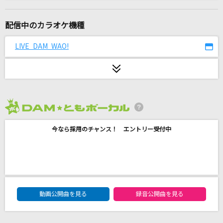
ワタリドリ
[Alexandros]
配信中のカラオケ機種
さよならエレジー
LIVE DAM WAO!
菅田将暉
感電(ビデオクリップバージョン)
米津玄師
2026年8月度
[生音]紋白蝶 feat. 石原慎也 (Saucy Dog)
今なら採用のチャンス！ エントリー受付中
東京スカパラダイスオーケストラ
[生音]チョット
大黒摩季
DAM★ともボーカルエントリーランキング
オドループ
動画公開曲を見る
録音公開曲を見る
フレデリック