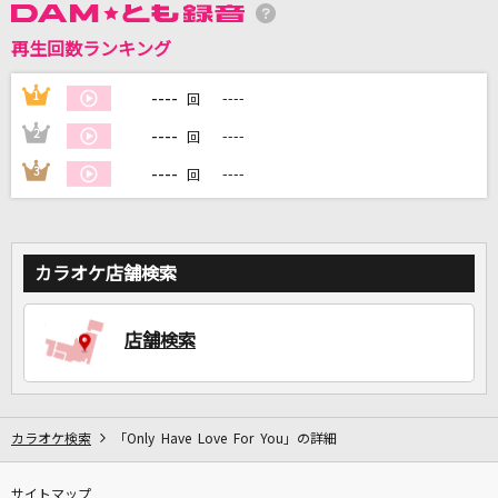
再生回数ランキング
DAMに会員登録・ログインして
----
1
----
回
カラオケをもっと楽しもう！
----
2
----
回
----
3
----
回
自宅でカラオケ歌い放題！
家族や友達と一緒に！練習にも！
カラオケ店舗検索
店舗検索
カラオケ検索
「Only Have Love For You」の詳細
サイトマップ