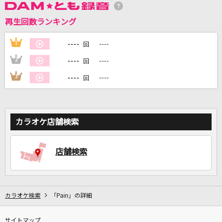
再生回数ランキング
DAMに会員登録・ログインして
カラオケをもっと楽しもう！
----
1
----
回
----
2
----
回
----
3
----
回
自宅でカラオケ歌い放題！
家族や友達と一緒に！練習にも！
カラオケ店舗検索
店舗検索
カラオケ検索
「Pain」の詳細
サイトマップ