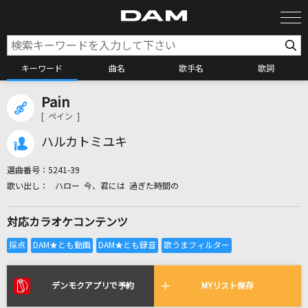
キーワード
曲名
歌手名
歌詞
Pain
カラオケ検索
[ ペイン ]
ハルカトミユキ
カラオケ店舗検索
選曲番号：
5241-39
ハロー 今、君には 過ぎた時間の
カラオケリクエスト
対応カラオケコンテンツ
全国りれき
リアルタイムで歌われている曲の一覧
デンモクアプリで予約
MYリスト保存