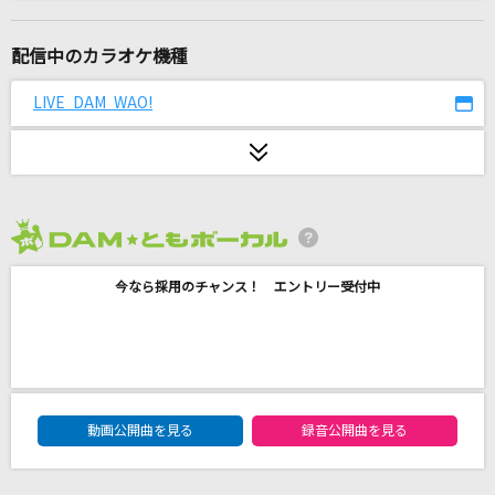
一度だけの恋なら
ワルキューレ
配信中のカラオケ機種
[生音]恋の終わりの名古屋にひとり
LIVE DAM WAO!
水森かおり
道
EXILE
2026年8月度
きっと大丈夫
今なら採用のチャンス！ エントリー受付中
Little Glee Monster
forever we can make it!
THYME
DAM★ともボーカルエントリーランキング
ケセラセラ
動画公開曲を見る
録音公開曲を見る
Mrs. GREEN APPLE