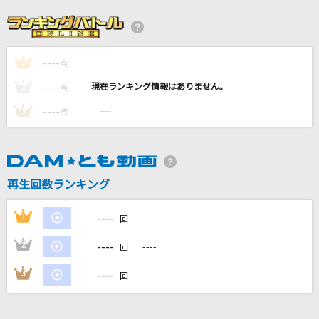
[生音]越後水原
水森かおり
----
----
1
Realize
点
玉置成実
----
----
2
点
----
----
3
点
JAM
THE YELLOW MONKEY
紅蓮華 -アニメ映像 ver.-
再生回数ランキング
LiSA
----
1
----
回
もっと見る
----
2
----
回
DAMの新曲・ランキングなど
----
3
----
回
カラオケ最新情報をチェック！