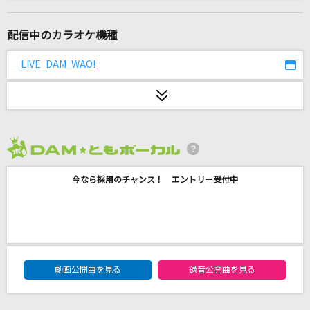
かわいいさがしてくれますか？
CUTIE STREET
配信中のカラオケ機種
[生音]水平線
LIVE DAM WAO!
back number
LOVE SONG
LUNA SEA
2026年8月度
愛のかたまり
今なら採用のチャンス！ エントリー受付中
KinKi Kids
忘却の空
SADS
DAM★ともボーカルエントリーランキング
Shine We Are!
動画公開曲を見る
録音公開曲を見る
BoA