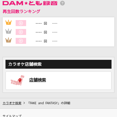
再生回数ランキング
DAMに会員登録・ログインして
カラオケをもっと楽しもう！
----
1
----
回
----
2
----
回
----
3
----
回
自宅でカラオケ歌い放題！
家族や友達と一緒に！練習にも！
カラオケ店舗検索
店舗検索
カラオケ検索
「FAKE and FANTASY」の詳細
サイトマップ