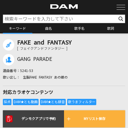
キーワード
曲名
歌手名
歌詞
FAKE and FANTASY
カラオケ検索
[ フェイクアンドファンタジー ]
GANG PARADE
カラオケ店舗検索
選曲番号：
5241-53
生脳FAKE FANTASY あの娘の
カラオケリクエスト
対応カラオケコンテンツ
全国りれき
リアルタイムで歌われている曲の一覧
デンモクアプリで予約
MYリスト保存