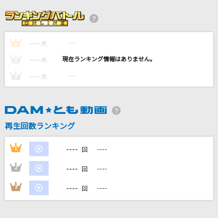
風と町
Mrs. GREEN APPLE
----
----
1
イチブトゼンブ
点
B'z
----
----
2
点
----
----
3
点
白雪
Eve
Only Human(ビデオクリップバージョン)
再生回数ランキング
K
----
1
----
回
もっと見る
----
2
----
回
DAMの新曲・ランキングなど
----
3
----
回
カラオケ最新情報をチェック！