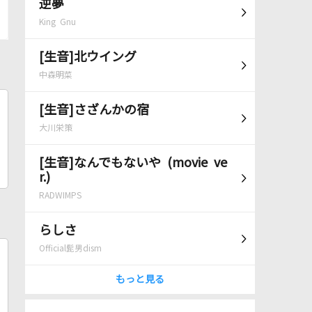
逆夢
King Gnu
[生音]北ウイング
中森明菜
[生音]さざんかの宿
大川栄策
[生音]なんでもないや (movie ve
r.)
RADWIMPS
らしさ
Official髭男dism
もっと見る