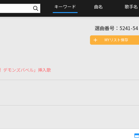
キーワード
曲名
歌手名
選曲番号：
5241-54
MYリスト保存
討 デモンズバベル」挿入歌