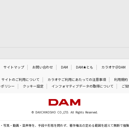
サイトマップ
お問い合わせ
DAM
DAM★とも
カラオケ＠DAM
サイトのご利用について
カラオケご利用にあたっての注意事項
利用規約
ーポリシー
クッキー設定
インフォマティブデータの取得について
ご契
© DAIICHIKOSHO CO.,LTD. All Rights Reserved.
・写真・動画・音声等を、手段や形態を問わず、著作権法の定める範囲を超えて無断で複