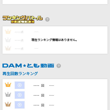
このままで
西野カナ
あなた
宇多田ヒカル
----
----
1
点
----
----
2
点
ブリキノダンス
日向電工
----
----
3
点
地上の星
中島みゆき
再生回数ランキング
もっと見る
----
1
----
回
DAMの新曲・ランキングなど
----
2
----
回
カラオケ最新情報をチェック！
----
3
----
回