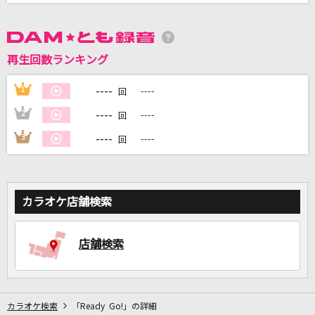
DAMに会員登録・ログインして
カラオケをもっと楽しもう！
再生回数ランキング
----
1
----
回
----
2
----
回
自宅でカラオケ歌い放題！
----
3
----
回
家族や友達と一緒に！練習にも！
カラオケ店舗検索
店舗検索
カラオケ検索
「Ready Go!」の詳細