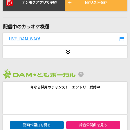
LOVE&CHAIN
デンモクアプリで予約
MYリスト保存
B'z
開幕宣言
配信中のカラオケ機種
Novelbright
LIVE DAM WAO!
High Land feat. Tiji Jojo,Vingo & YZERR
BAD HOP
Drown [ドラウン]
Bring Me The Horizon
2026年8月度
今なら採用のチャンス！ エントリー受付中
スマイル
森七菜
[生音]ガリレオは恋をする
優里
DAM★ともボーカルエントリーランキング
動画公開曲を見る
録音公開曲を見る