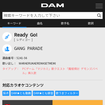
キーワード
曲名
歌手名
歌詞
Ready Go!
カラオケ検索
[ レディゴー ]
GANG PARADE
カラオケ店舗検索
選曲番号：
5241-56
WARAERUKAEREMASETMEIKI
カラオケリクエスト
PCゲーム「マジカミ」新クエスト「魔楼掃討 デモンズバベ
ル」挿入歌
全国りれき
対応カラオケコンテンツ
リアルタイムで歌われている曲の一覧