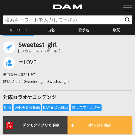
キーワード
曲名
歌手名
歌詞
Sweetest girl
カラオケ検索
[ スウィーテストガール ]
＝LOVE
カラオケ店舗検索
選曲番号：
5241-97
Sweetest girl Sweetest girl
カラオケリクエスト
対応カラオケコンテンツ
全国りれき
リアルタイムで歌われている曲の一覧
デンモクアプリで予約
MYリスト保存