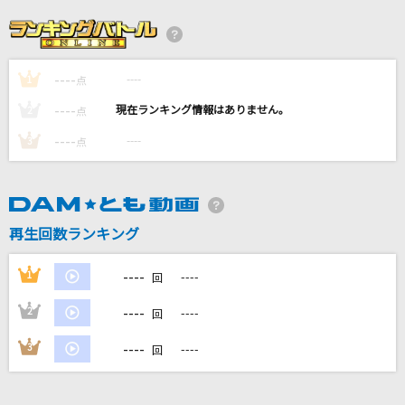
[生音]ランナウェイ
ラッツ&スター(シャネルズ)
----
----
1
点
Feeling Fine
----
----
2
点
L'Arc-en-Ciel
----
----
3
点
ワールドイズマイン
supercell feat.初音ミク
再生回数ランキング
DAYBREAK IT
iCO
----
1
----
回
もっと見る
----
2
----
回
----
3
----
回
DAMの新曲・ランキングなど
カラオケ最新情報をチェック！