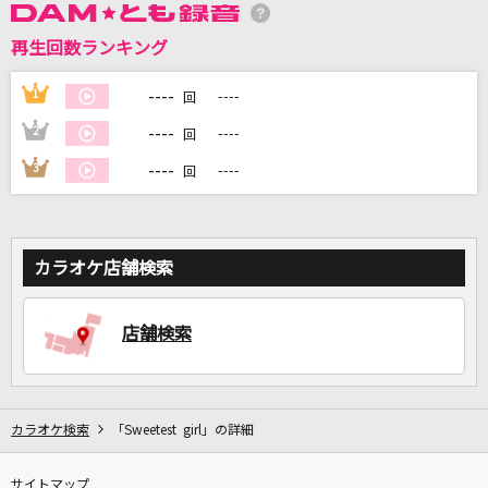
再生回数ランキング
DAMに会員登録・ログインして
----
1
----
回
カラオケをもっと楽しもう！
----
2
----
回
----
3
----
回
自宅でカラオケ歌い放題！
家族や友達と一緒に！練習にも！
カラオケ店舗検索
店舗検索
カラオケ検索
「Sweetest girl」の詳細
サイトマップ