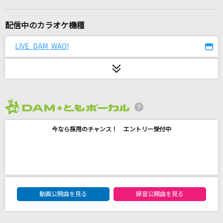
シャルル
バルーン
配信中のカラオケ機種
TONIGHT-restart from this night-[Full Spec
LIVE DAM WAO!
Edition]
桐生一馬(黒田崇矢)
あいつら全員同窓会
ずっと真夜中でいいのに。
2026年8月度
残響散歌 -アニメ映像 ver.-(TVサイズ)
今なら採用のチャンス！ エントリー受付中
Aimer(エメ)
BaBaBa Burning Love！
アンジュルム
DAM★ともボーカルエントリーランキング
動画公開曲を見る
録音公開曲を見る
Same Blue
Official髭男dism