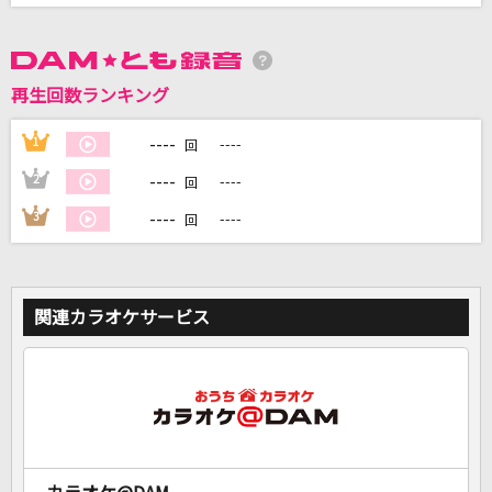
DAMに会員登録・ログインして
カラオケをもっと楽しもう！
再生回数ランキング
----
1
----
回
----
2
----
回
自宅でカラオケ歌い放題！
----
3
----
回
家族や友達と一緒に！練習にも！
関連カラオケサービス