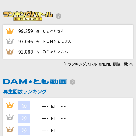
[生音]Love so sweet
嵐(アラシ)
[生音]Lovers
99.259
しらわたさん
1
点
sumika
97.046
ＦＩＮＮＥＬさん
2
点
そばかす
91.888
みちょちょさん
3
点
JUDY AND MARY
ランキングバトル ONLINE 順位一覧 へ
たかがアイラブユー
Official髭男dism
再生回数ランキング
もっと見る
----
1
----
回
DAMの新曲・ランキングなど
----
2
----
カラオケ最新情報をチェック！
回
----
3
----
回