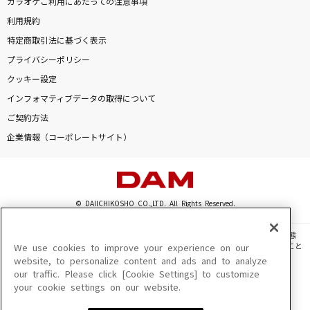
カラオケご利用にあたっての注意事項
利用規約
特定商取引法に基づく表示
プライバシーポリシー
クッキー設定
インフォマティブデータの取得について
ご契約方法
企業情報（コーポレートサイト）
© DAIICHIKOSHO CO.,LTD. All Rights Reserved.
このサイトに掲載されている一切の文章・画像・写真・動画・音声等を、手段や形態
を問わず、著作権法の定める範囲を超えて無断で複製、転載、ファイル化などすること
We use cookies to improve your experience on our
を禁じます。
website, to personalize content and ads and to analyze
our traffic. Please click [Cookie Settings] to customize
楽曲及びコンテンツは、機種によりご利用いただけない場合があります。
your cookie settings on our website.
楽曲及びコンテンツの配信日、配信内容が変更になる場合があります。
楽曲によりMYリスト保存ができない場合があります。