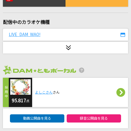
ダンシング・ヒーロー(EAT YOU UP)
荻野目洋子
配信中のカラオケ機種
[生音]黄色
back number
LIVE DAM WAO!
ロストワンの号哭
Neru feat.鏡音リン
Hip Pop Boogie
2026年8月度
嵐(アラシ)
[生音]花に亡霊
よしこさん
さん
ヨルシカ
95.817
点
DAM★ともボーカルエントリーランキング
SILVER
動画公開曲を見る
録音公開曲を見る
RIZE