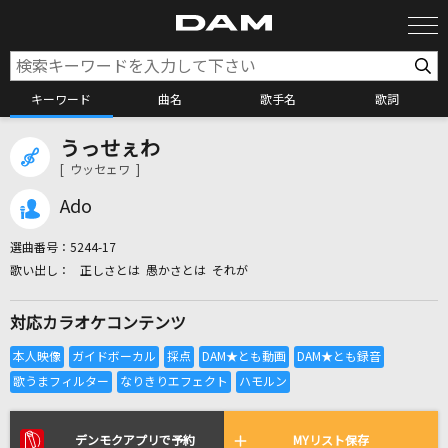
キーワード
曲名
歌手名
歌詞
うっせぇわ
カラオケ検索
[ ウッセェワ ]
Ado
カラオケ店舗検索
選曲番号：
5244-17
正しさとは 愚かさとは それが
カラオケリクエスト
対応カラオケコンテンツ
全国りれき
リアルタイムで歌われている曲の一覧
デンモクアプリで予約
MYリスト保存