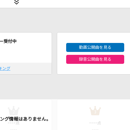
2026年8月度
ー受付中
動画公開曲を見る
録音公開曲を見る
キング
2
3
----
----
点
点
----
----