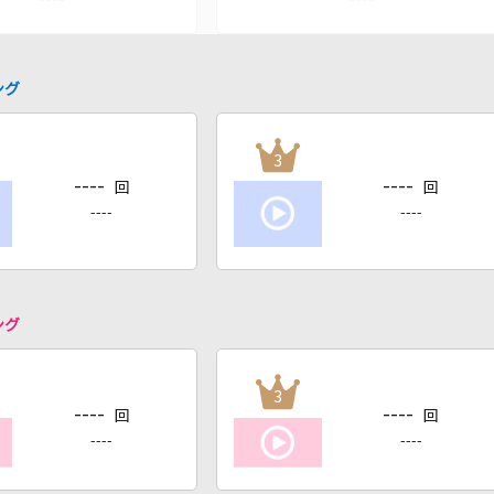
ング
3
----
----
回
回
----
----
ング
3
----
----
回
回
----
----