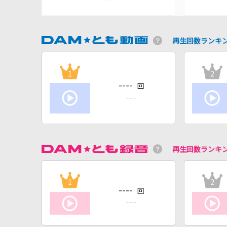
再生回数ランキ
1
2
----
回
----
再生回数ランキ
1
2
----
回
----