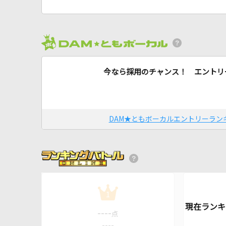
今なら採用のチャンス！ エントリ
DAM★ともボーカルエントリーラン
1
----
点
----