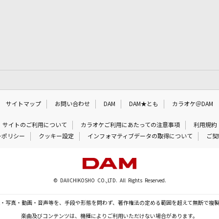
サイトマップ
お問い合わせ
DAM
DAM★とも
カラオケ＠DAM
サイトのご利用について
カラオケご利用にあたっての注意事項
利用規約
ーポリシー
クッキー設定
インフォマティブデータの取得について
ご契
© DAIICHIKOSHO CO.,LTD. All Rights Reserved.
・写真・動画・音声等を、手段や形態を問わず、著作権法の定める範囲を超えて無断で複
楽曲及びコンテンツは、機種によりご利用いただけない場合があります。