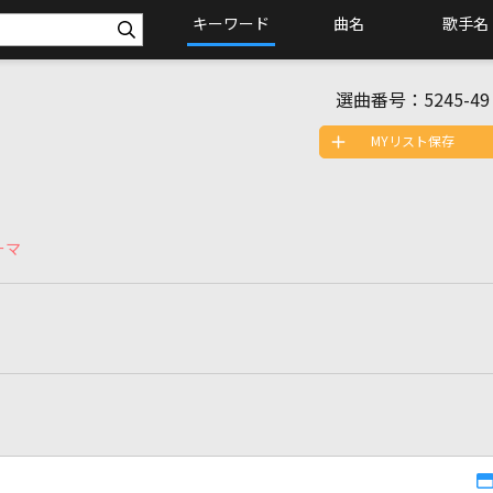
キーワード
曲名
歌手名
選曲番号：
5245-49
MYリスト保存
ーマ