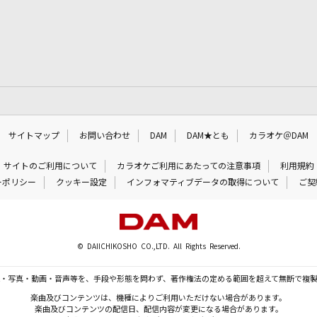
サイトマップ
お問い合わせ
DAM
DAM★とも
カラオケ＠DAM
サイトのご利用について
カラオケご利用にあたっての注意事項
利用規約
ーポリシー
クッキー設定
インフォマティブデータの取得について
ご契
© DAIICHIKOSHO CO.,LTD. All Rights Reserved.
・写真・動画・音声等を、手段や形態を問わず、著作権法の定める範囲を超えて無断で複
楽曲及びコンテンツは、機種によりご利用いただけない場合があります。
楽曲及びコンテンツの配信日、配信内容が変更になる場合があります。