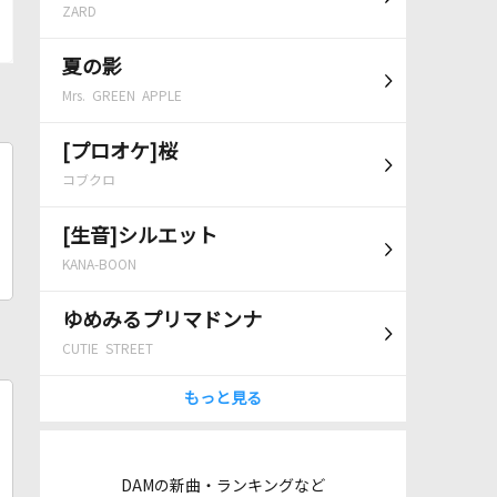
ZARD
夏の影
Mrs. GREEN APPLE
[プロオケ]桜
コブクロ
[生音]シルエット
KANA-BOON
ゆめみるプリマドンナ
CUTIE STREET
もっと見る
DAMの新曲・ランキングなど