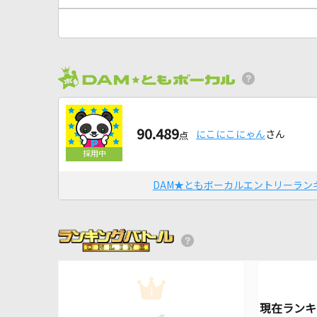
90.489
にこにこにゃん
さん
点
DAM★ともボーカルエントリーラン
1