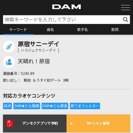
キーワード
曲名
歌手名
歌詞
原宿サニーデイ
カラオケ検索
[ ハラジュクサニーデイ ]
天晴れ！原宿
カラオケ店舗検索
選曲番号：
5245-89
駅前 もうすぐ初デート 3時
カラオケリクエスト
対応カラオケコンテンツ
全国りれき
リアルタイムで歌われている曲の一覧
デンモクアプリで予約
MYリスト保存