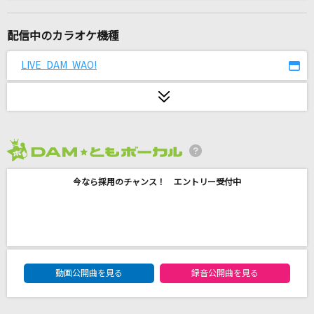
おまじない
MILGRAM アマネ(CV:田中美海)
配信中のカラオケ機種
Twilight Twilight
LIVE DAM WAO!
PiKi
メモリア
Aira
2026年8月度
[生音]やさしくなりたい
今なら採用のチャンス！ エントリー受付中
斉藤和義
夏色
ゆず
DAM★ともボーカルエントリーランキング
ファタール
動画公開曲を見る
録音公開曲を見る
GEMN