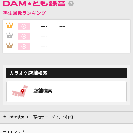
再生回数ランキング
DAMに会員登録・ログインして
カラオケをもっと楽しもう！
----
1
----
回
----
2
----
回
----
3
----
回
自宅でカラオケ歌い放題！
家族や友達と一緒に！練習にも！
カラオケ店舗検索
店舗検索
カラオケ検索
「原宿サニーデイ」の詳細
サイトマップ