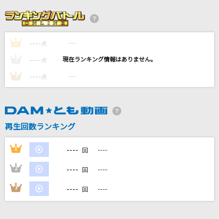
美しい日
SUPER BEAVER
----
----
1
ギラギラ
点
Ado
----
----
2
点
----
----
3
点
HOWEVER
GLAY
シャルル
再生回数ランキング
バルーン
----
1
----
回
もっと見る
----
2
----
回
DAMの新曲・ランキングなど
----
3
----
回
カラオケ最新情報をチェック！