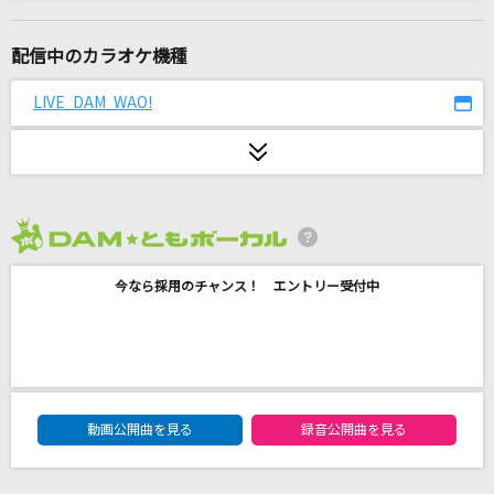
IDOLIC
中島健人
配信中のカラオケ機種
[生音]幸せ
LIVE DAM WAO!
back number
Heaven's falling down
sana(sajou no hana)
2026年8月度
[生音]TSUNAMI
今なら採用のチャンス！ エントリー受付中
サザンオールスターズ
君が眩しいから僕は星が見えない
SIX LOUNGE
DAM★ともボーカルエントリーランキング
[生音]本当はね、
動画公開曲を見る
録音公開曲を見る
ヤングスキニー