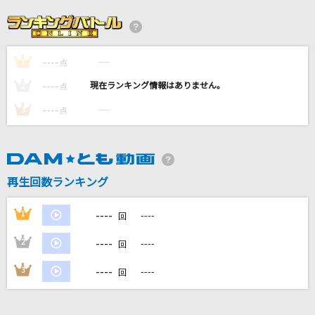
ネーブルオレンジ
乃木坂46
----
----
1
シンクロニシティ
点
乃木坂46
----
----
2
点
----
----
3
点
みちしるべ
茅原実里
曇りのち
再生回数ランキング
Saucy Dog
----
1
----
回
もっと見る
----
2
----
回
DAMの新曲・ランキングなど
----
3
----
回
カラオケ最新情報をチェック！