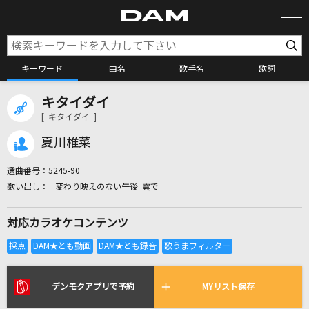
キーワード
曲名
歌手名
歌詞
キタイダイ
カラオケ検索
[ キタイダイ ]
夏川椎菜
カラオケ店舗検索
選曲番号：
5245-90
変わり映えのない午後 雲で
カラオケリクエスト
対応カラオケコンテンツ
全国りれき
リアルタイムで歌われている曲の一覧
デンモクアプリで予約
MYリスト保存