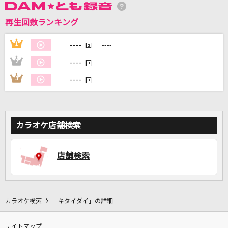
再生回数ランキング
DAMに会員登録・ログインして
カラオケをもっと楽しもう！
----
1
----
回
----
2
----
回
----
3
----
回
自宅でカラオケ歌い放題！
家族や友達と一緒に！練習にも！
カラオケ店舗検索
店舗検索
カラオケ検索
「キタイダイ」の詳細
サイトマップ