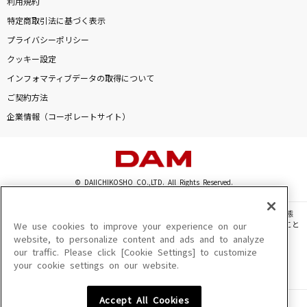
利用規約
特定商取引法に基づく表示
プライバシーポリシー
クッキー設定
インフォマティブデータの取得について
ご契約方法
企業情報（コーポレートサイト）
© DAIICHIKOSHO CO.,LTD. All Rights Reserved.
このサイトに掲載されている一切の文章・画像・写真・動画・音声等を、手段や形態
を問わず、著作権法の定める範囲を超えて無断で複製、転載、ファイル化などすること
We use cookies to improve your experience on our
を禁じます。
website, to personalize content and ads and to analyze
our traffic. Please click [Cookie Settings] to customize
楽曲及びコンテンツは、機種によりご利用いただけない場合があります。
your cookie settings on our website.
楽曲及びコンテンツの配信日、配信内容が変更になる場合があります。
楽曲によりMYリスト保存ができない場合があります。
Accept All Cookies
JASRAC許諾番号