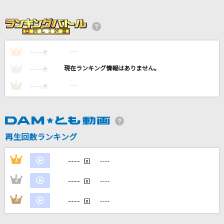
[生音]カブトムシ
aiko
I Need U Back
----
----
1
点
藤井 風
----
----
2
点
[生音]新しい恋人達に
----
----
3
点
back number
Right and Left
Survive Said The Prophet
再生回数ランキング
もっと見る
----
1
----
回
----
2
----
回
DAMの新曲・ランキングなど
カラオケ最新情報をチェック！
----
3
----
回