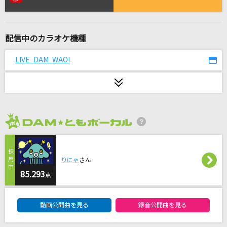
RUDE!
Hearts2Hearts
配信中のカラオケ機種
[生音]翼をください
赤い鳥
LIVE DAM WAO!
カナタハルカ
RADWIMPS
[生音]HOT LIMIT
2026年8月度
T.M.Revolution
マーシャル・マキシマイザー feat.可不(KAFU)
りにゃ
さん
柊マグネタイト
85.293
点
DAM★ともボーカルエントリーランキング
[生音]白い恋人達
動画公開曲を見る
録音公開曲を見る
桑田佳祐