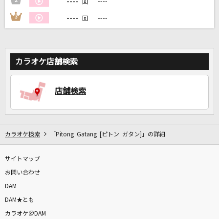
----
2
----
回
----
3
----
回
DAMに会員登録・ログインして
カラオケをもっと楽しもう！
カラオケ店舗検索
自宅でカラオケ歌い放題！
店舗検索
家族や友達と一緒に！練習にも！
カラオケ検索
「Pitong Gatang [ピトン ガタン]」の詳細
サイトマップ
お問い合わせ
DAM
DAM★とも
カラオケ＠DAM