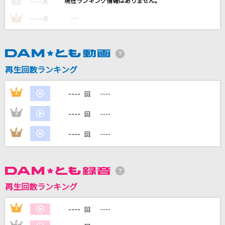
----
----
2
点
さらさら
----
----
3
点
スピッツ
エルフ
Ado
再生回数ランキング
[生音]Goodbye Yesterday
----
1
----
回
今井美樹
----
2
----
回
超特急逃走中
----
3
----
回
＝LOVE
もっと見る
再生回数ランキング
DAMの新曲・ランキングなど
カラオケ最新情報をチェック！
----
1
----
回