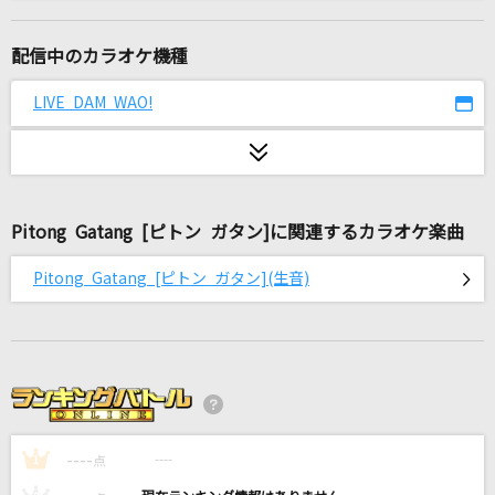
[生音]ゆうこ
村下孝蔵
配信中のカラオケ機種
[生音]HOT LIMIT
LIVE DAM WAO!
T.M.Revolution
夢をあきらめないで
岡村孝子
Pitong Gatang [ピトン ガタン]に関連するカラオケ楽曲
TEST ME
Pitong Gatang [ピトン ガタン](生音)
ちゃんみな
ダーリン
Mrs. GREEN APPLE
ハッピーシンセサイザ
----
EasyPop feat.巡音ルカ・GUMI
----
1
点