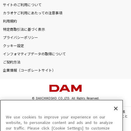
サイトのご利用について
カラオケご利用にあたっての注意事項
利用規約
特定商取引法に基づく表示
プライバシーポリシー
クッキー設定
インフォマティブデータの取得について
ご契約方法
企業情報（コーポレートサイト）
© DAIICHIKOSHO CO.,LTD. All Rights Reserved.
このサイトに掲載されている一切の文章・画像・写真・動画・音声等を、手段や形態
を問わず、著作権法の定める範囲を超えて無断で複製、転載、ファイル化などすること
We use cookies to improve your experience on our
を禁じます。
website, to personalize content and ads and to analyze
our traffic. Please click [Cookie Settings] to customize
楽曲及びコンテンツは、機種によりご利用いただけない場合があります。