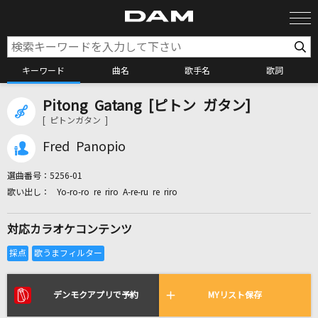
キーワード
曲名
歌手名
歌詞
Pitong Gatang [ピトン ガタン]
カラオケ検索
[ ピトンガタン ]
Fred Panopio
カラオケ店舗検索
選曲番号：
5256-01
Yo-ro-ro re riro A-re-ru re riro
カラオケリクエスト
対応カラオケコンテンツ
全国りれき
リアルタイムで歌われている曲の一覧
デンモクアプリで予約
MYリスト保存