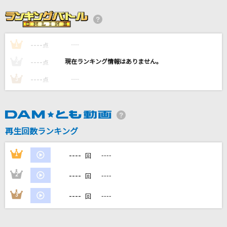
[良音]三日月
絢香
----
----
1
Best Friend
点
Kiroro
----
----
2
点
----
----
3
点
怪獣の花唄
Vaundy
Yes! 東京
再生回数ランキング
EBiDAN (恵比寿学園男子部)
----
1
----
回
もっと見る
----
2
----
回
DAMの新曲・ランキングなど
----
3
----
回
カラオケ最新情報をチェック！