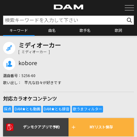
キーワード
曲名
歌手名
歌詞
ミディオーカー
カラオケ検索
[ ミディオーカー ]
kobore
カラオケ店舗検索
選曲番号：
5256-60
平凡な日々が好きです
カラオケリクエスト
対応カラオケコンテンツ
全国りれき
リアルタイムで歌われている曲の一覧
デンモクアプリで予約
MYリスト保存