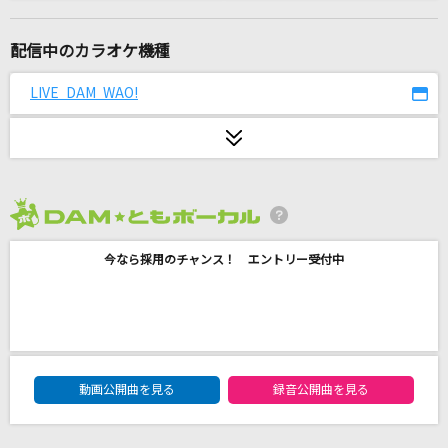
終わらない夢に
TUBE(チューブ)
配信中のカラオケ機種
I Will
LIVE DAM WAO!
Sowelu
浄土と阿修羅の金環蝕よ(Full ver.)
藤原泰衡(鳥海浩輔)
2026年8月度
残酷な天使のテーゼ
今なら採用のチャンス！ エントリー受付中
高橋洋子
ナツミ
FUNKY MONKEY BABYS
DAM★ともボーカルエントリーランキング
サクラウサギ
動画公開曲を見る
録音公開曲を見る
川崎鷹也