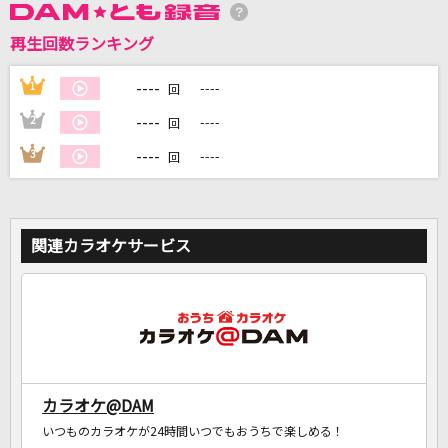
再生回数ランキング
DAMに会員登録・ログインして
カラオケをもっと楽しもう！
----
1
----
回
----
2
----
回
----
3
----
回
自宅でカラオケ歌い放題！
家族や友達と一緒に！練習にも！
関連カラオケサービス
カラオケ@DAM
いつものカラオケが24時間いつでもおうちで楽しめる！