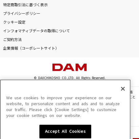
特定商取引法に基づく表示
プライバシーポリシー
クッキー設定
インフォマティブデータの取得について
ご契約方法
企業情報（コーポレートサイト）
© DAIICHIKOSHO CO.,LTD. All Rights Reserved.
このサイトに掲載されている一切の文章・画像・写真・動画・音声等を、手段や形態
を問わず、著作権法の定める範囲を超えて無断で複製、転載、ファイル化などすること
We use cookies to improve your experience on our
を禁じます。
website, to personalize content and ads and to analyze
our traffic. Please click [Cookie Settings] to customize
楽曲及びコンテンツは、機種によりご利用いただけない場合があります。
your cookie settings on our website.
楽曲及びコンテンツの配信日、配信内容が変更になる場合があります。
楽曲によりMYリスト保存ができない場合があります。
Accept All Cookies
JASRAC許諾番号
6602250213Y31015 6602250112Y38026 6602250240Y31015