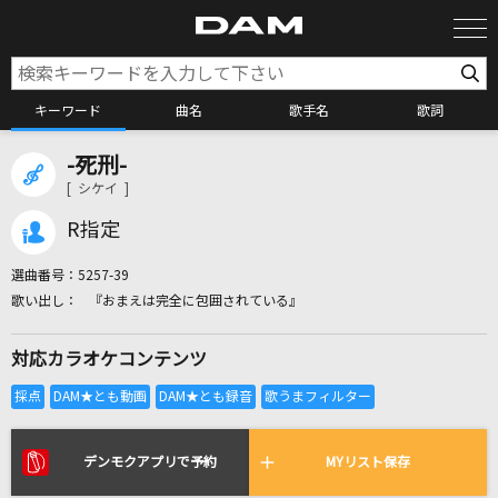
キーワード
曲名
歌手名
歌詞
-死刑-
カラオケ検索
[ シケイ ]
R指定
カラオケ店舗検索
選曲番号：
5257-39
『おまえは完全に包囲されている』
カラオケリクエスト
対応カラオケコンテンツ
全国りれき
リアルタイムで歌われている曲の一覧
デンモクアプリで予約
MYリスト保存