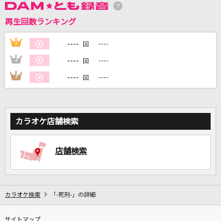
再生回数ランキング
DAMに会員登録・ログインして
カラオケをもっと楽しもう！
----
1
----
回
----
2
----
回
----
3
----
回
自宅でカラオケ歌い放題！
家族や友達と一緒に！練習にも！
カラオケ店舗検索
店舗検索
カラオケ検索
「-死刑-」の詳細
サイトマップ