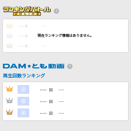
踊り子
Vaundy
----
----
1
カメレオン
点
King Gnu
----
----
2
点
----
----
3
点
115万キロのフィルム
Official髭男dism
最高到達点(ONE PIECEアニメバージョン)
再生回数ランキング
SEKAI NO OWARI(世界の終わり)
----
1
----
回
もっと見る
----
2
----
回
DAMの新曲・ランキングなど
----
3
----
回
カラオケ最新情報をチェック！