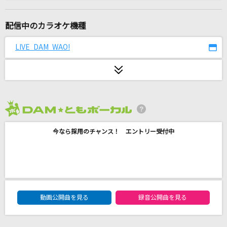
[生音]HELLO
福山雅治
配信中のカラオケ機種
大阪LOVER
LIVE DAM WAO!
DREAMS COME TRUE
瞳をとじて
平井堅
2026年8月度
chAngE
今なら採用のチャンス！ エントリー受付中
miwa
桜が降る夜は
あいみょん
DAM★ともボーカルエントリーランキング
[生音]大阪恋しずく
動画公開曲を見る
録音公開曲を見る
水森かおり