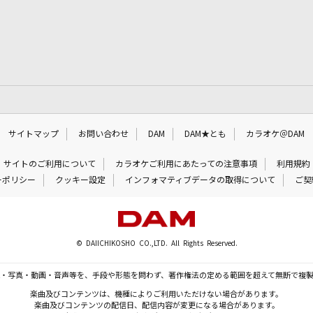
サイトマップ
お問い合わせ
DAM
DAM★とも
カラオケ＠DAM
サイトのご利用について
カラオケご利用にあたっての注意事項
利用規約
ーポリシー
クッキー設定
インフォマティブデータの取得について
ご契
© DAIICHIKOSHO CO.,LTD. All Rights Reserved.
・写真・動画・音声等を、手段や形態を問わず、著作権法の定める範囲を超えて無断で複
楽曲及びコンテンツは、機種によりご利用いただけない場合があります。
楽曲及びコンテンツの配信日、配信内容が変更になる場合があります。