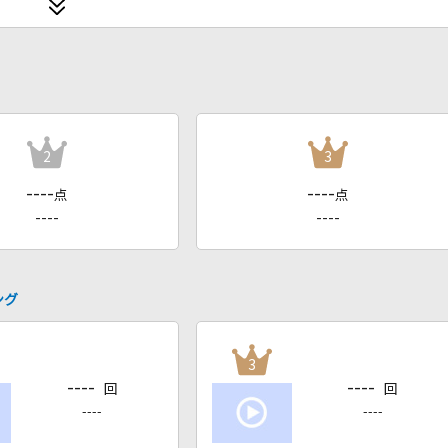
2
3
----
----
点
点
----
----
ング
3
----
----
回
回
----
----