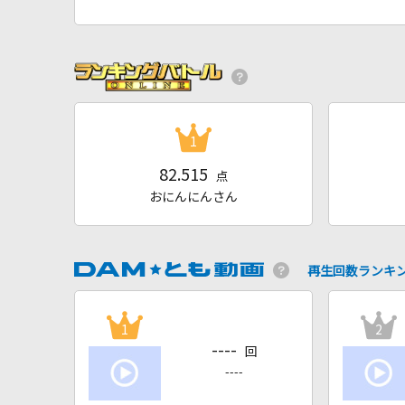
1
82.515
点
おにんにんさん
再生回数ランキ
1
2
----
回
----