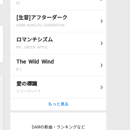
trf
[生音]アフターダーク
ASIAN KUNG-FU GENERATION
ロマンチシズム
Mrs. GREEN APPLE
The Wild Wind
B'z
愛の標識
クリープハイプ
もっと見る
DAMの新曲・ランキングなど