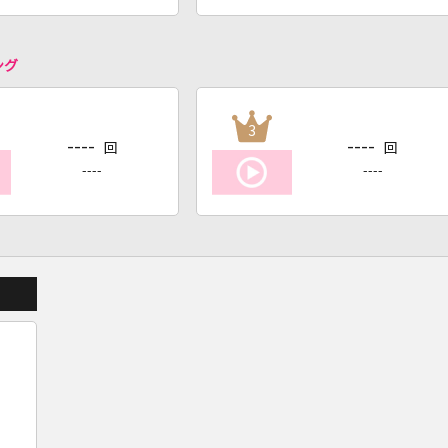
ング
3
----
----
回
回
----
----