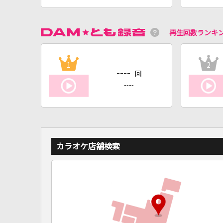
再生回数ランキ
1
2
----
回
----
カラオケ店舗検索