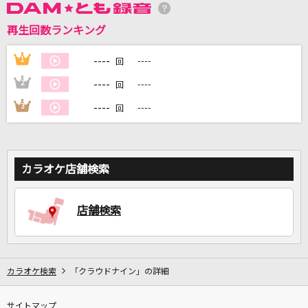
再生回数ランキング
DAMに会員登録・ログインして
カラオケをもっと楽しもう！
----
1
----
回
----
2
----
回
----
3
----
回
自宅でカラオケ歌い放題！
家族や友達と一緒に！練習にも！
カラオケ店舗検索
店舗検索
カラオケ検索
「クラウドナイン」の詳細
サイトマップ