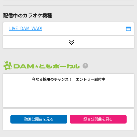
恋する惑星「アナタ」
冨岡 愛
配信中のカラオケ機種
カタオモイ
LIVE DAM WAO!
Aimer(エメ)
チラチLOVE
M!LK
2026年8月度
[生音]今夜月の見える丘に
今なら採用のチャンス！ エントリー受付中
B'z
DREAMIN' ON
Da-iCE
DAM★ともボーカルエントリーランキング
The hole
動画公開曲を見る
録音公開曲を見る
King Gnu