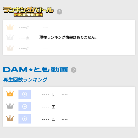
魂のルフラン
高橋洋子
----
----
1
美人薄命
点
アン・ルイス
----
----
2
点
----
----
3
点
[生音]ピースサイン
米津玄師
空も飛べるはず
再生回数ランキング
スピッツ
----
1
----
回
もっと見る
----
2
----
回
DAMの新曲・ランキングなど
----
3
----
回
カラオケ最新情報をチェック！