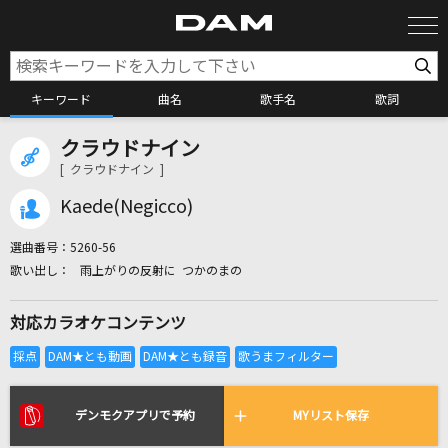
キーワード
曲名
歌手名
歌詞
クラウドナイン
カラオケ検索
[ クラウドナイン ]
Kaede(Negicco)
カラオケ店舗検索
選曲番号：
5260-56
雨上がりの反射に つかのまの
カラオケリクエスト
対応カラオケコンテンツ
全国りれき
リアルタイムで歌われている曲の一覧
デンモクアプリで予約
MYリスト保存