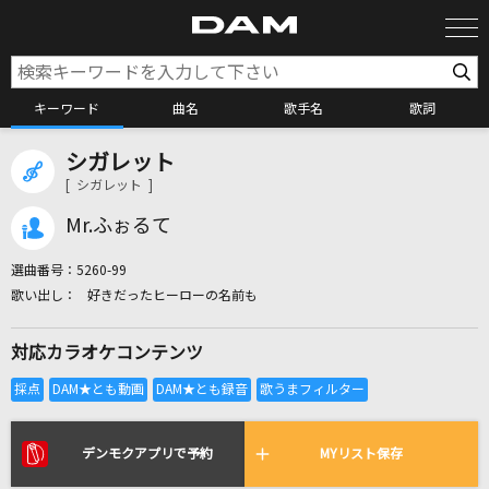
キーワード
曲名
歌手名
歌詞
シガレット
カラオケ検索
[ シガレット ]
Mr.ふぉるて
カラオケ店舗検索
選曲番号：
5260-99
好きだったヒーローの名前も
カラオケリクエスト
対応カラオケコンテンツ
全国りれき
リアルタイムで歌われている曲の一覧
デンモクアプリで予約
MYリスト保存