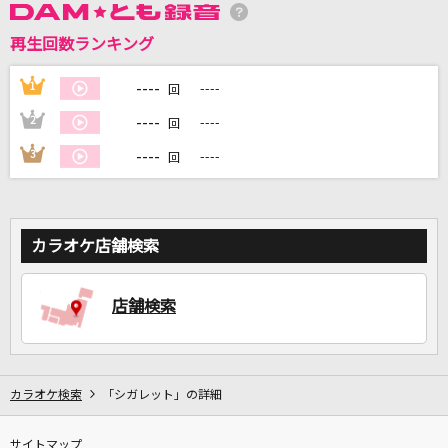
再生回数ランキング
DAMに会員登録・ログインして
カラオケをもっと楽しもう！
----
1
----
回
----
2
----
回
----
3
----
回
自宅でカラオケ歌い放題！
家族や友達と一緒に！練習にも！
カラオケ店舗検索
店舗検索
カラオケ検索
「シガレット」の詳細
サイトマップ