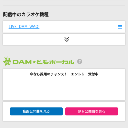
Editorial
Official髭男dism
配信中のカラオケ機種
いつか
LIVE DAM WAO!
Saucy Dog
のだ
大漠波新
2026年8月度
M
今なら採用のチャンス！ エントリー受付中
浜崎あゆみ
Runner
爆風スランプ(BAKUFU-SLUMP)
DAM★ともボーカルエントリーランキング
甲子園
動画公開曲を見る
録音公開曲を見る
福山雅治