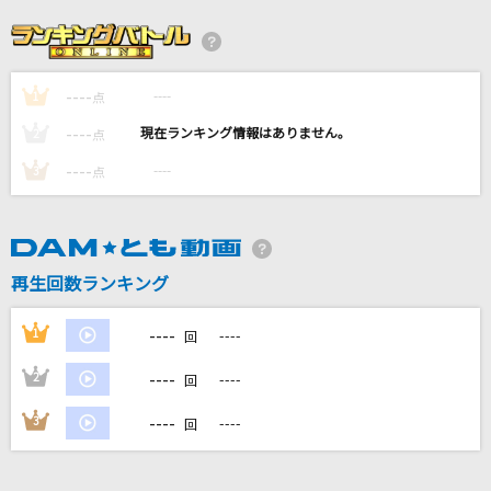
眠り姫
SEKAI NO OWARI(世界の終わり)
----
----
1
SKILL
点
JAM Project
----
----
2
点
----
----
3
点
[生音]炎
LiSA
おもかげ -self cover-
再生回数ランキング
Vaundy
----
1
----
回
もっと見る
----
2
----
回
DAMの新曲・ランキングなど
----
3
----
回
カラオケ最新情報をチェック！