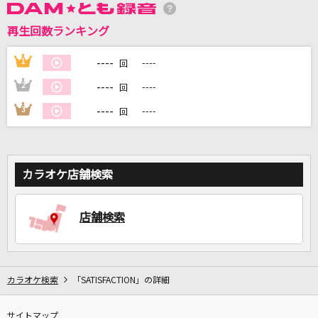
再生回数ランキング
DAMに会員登録・ログインして
----
1
----
回
カラオケをもっと楽しもう！
----
2
----
回
----
3
----
回
自宅でカラオケ歌い放題！
家族や友達と一緒に！練習にも！
カラオケ店舗検索
店舗検索
カラオケ検索
「SATISFACTION」の詳細
サイトマップ