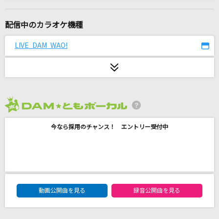
花火
ちゃんみな
配信中のカラオケ機種
黒髪海峡
LIVE DAM WAO!
藤崎詩乃
[生音]ベテルギウス
優里
2026年8月度
ラビットホール
今なら採用のチャンス！ エントリー受付中
DECO*27
[生音]マリーゴールド
あいみょん
DAM★ともボーカルエントリーランキング
secret base～君がくれたもの～(10 years after
動画公開曲を見る
録音公開曲を見る
Ver.)
本間芽衣子(茅野愛衣)、安城鳴子(戸松遥)、鶴見知利子(早見沙織)