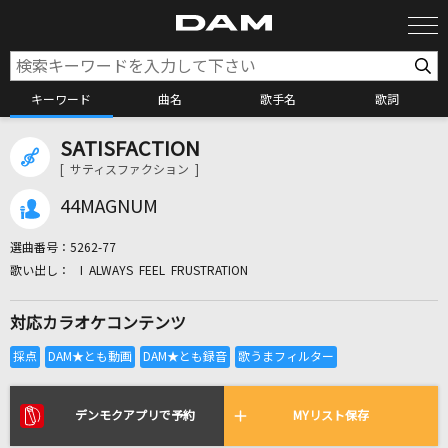
キーワード
曲名
歌手名
歌詞
SATISFACTION
カラオケ検索
[ サティスファクション ]
44MAGNUM
カラオケ店舗検索
選曲番号：
5262-77
I ALWAYS FEEL FRUSTRATION
カラオケリクエスト
対応カラオケコンテンツ
全国りれき
リアルタイムで歌われている曲の一覧
デンモクアプリで予約
MYリスト保存