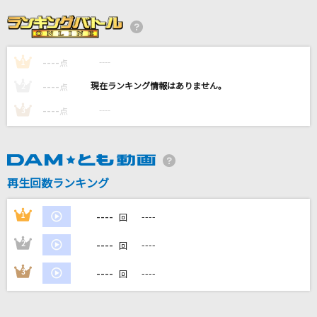
幾億光年
Omoinotake
----
----
1
点
恋におちて-Fall in Love-
----
----
2
点
徳永英明
----
----
3
点
朝の風景
伊東恵里
再生回数ランキング
Bunny Girl
AKASAKI
----
1
----
回
もっと見る
----
2
----
回
----
3
----
回
DAMの新曲・ランキングなど
カラオケ最新情報をチェック！