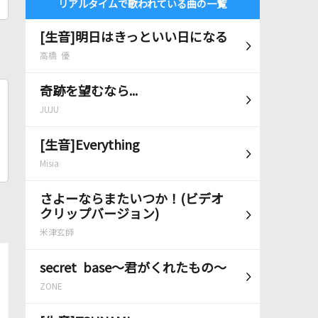
リアルタイムで歌われている曲の一覧
[生音]明日はきっといい日になる
高橋 優
奇跡を望むなら...
JUJU
[生音]Everything
Misia
さよーならまたいつか！(ビデオ
クリップバージョン)
米津玄師
secret base～君がくれたもの～
ZONE