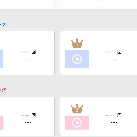
ング
3
----
----
回
回
----
----
ング
3
----
----
回
回
----
----