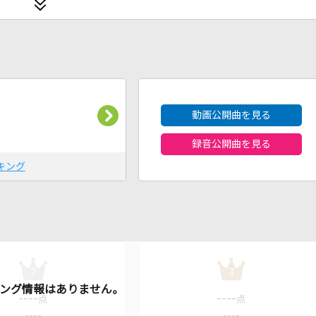
2026年8月度
動画公開曲を見る
録音公開曲を見る
キング
2
3
----
----
点
点
----
----