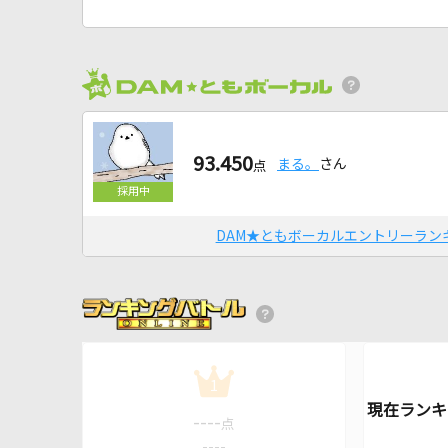
93.450
まる。
さん
点
DAM★ともボーカルエントリーラン
1
----
点
----