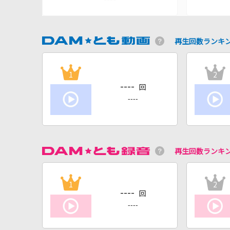
再生回数ランキ
1
2
----
回
----
再生回数ランキ
1
2
----
回
----