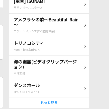
[生音]TSUNAMI
サザンオールスターズ
アメフラシの歌～Beautiful Rain
～
ニケ・ルメルシエ(CV:前田玲奈)
トリノコシティ
40mP feat.初音ミク
海の幽霊(ビデオクリップバージ
ョン)
米津玄師
ダンスホール
Mrs. GREEN APPLE
もっと見る