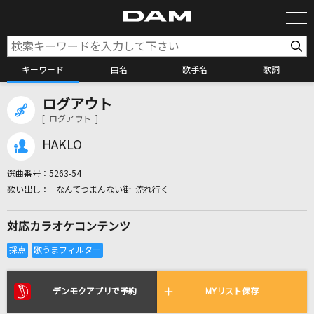
キーワード
曲名
歌手名
歌詞
ログアウト
カラオケ検索
[ ログアウト ]
HAKLO
カラオケ店舗検索
選曲番号：
5263-54
なんてつまんない街 流れ行く
カラオケリクエスト
対応カラオケコンテンツ
全国りれき
リアルタイムで歌われている曲の一覧
デンモクアプリで予約
MYリスト保存