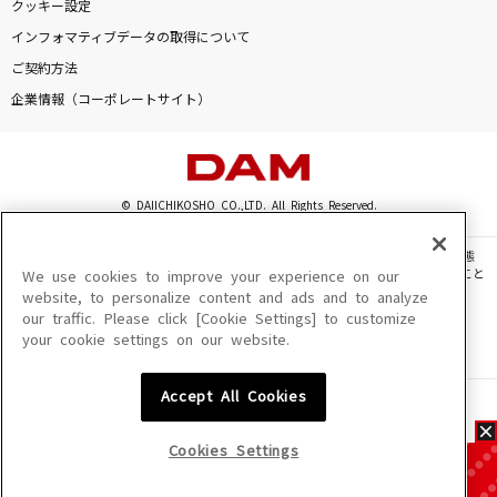
クッキー設定
インフォマティブデータの取得について
ご契約方法
企業情報（コーポレートサイト）
© DAIICHIKOSHO CO.,LTD. All Rights Reserved.
このサイトに掲載されている一切の文章・画像・写真・動画・音声等を、手段や形態
を問わず、著作権法の定める範囲を超えて無断で複製、転載、ファイル化などすること
We use cookies to improve your experience on our
を禁じます。
website, to personalize content and ads and to analyze
our traffic. Please click [Cookie Settings] to customize
楽曲及びコンテンツは、機種によりご利用いただけない場合があります。
your cookie settings on our website.
楽曲及びコンテンツの配信日、配信内容が変更になる場合があります。
楽曲によりMYリスト保存ができない場合があります。
Accept All Cookies
JASRAC許諾番号
6602250213Y31015 6602250112Y38026 6602250240Y31015
6602250241Y45122
Cookies Settings
NexTone許諾番号
ID000002945 ID000002947 ID000002937 ID000002938