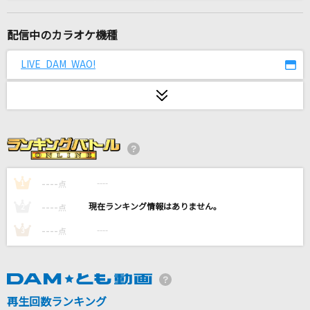
正解
RADWIMPS
配信中のカラオケ機種
[生音]異邦人～シルクロードのテーマ～
LIVE DAM WAO!
久保田早紀
[生音]My Heart Will Go On [タイタニック・愛
のテーマ]
Celine Dion
夏祭り
----
----
1
点
JITTERIN' JINN
----
----
2
点
マーシャル・マキシマイザー feat.可不(KAFU)
----
----
3
点
柊マグネタイト
Love is...
再生回数ランキング
加藤ミリヤ