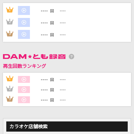
----
赤裸裸
1
----
回
Reol
----
2
----
回
プラトニック・プラネット(Ultimate Juice Ve
----
3
----
回
r.)
Juice=Juice
Rainy feat. Bene Baby
再生回数ランキング
X 1ark
----
1
----
回
[生音]世界に一つだけの花
----
2
----
回
SMAP
----
3
----
回
もっと見る
DAMの新曲・ランキングなど
カラオケ店舗検索
カラオケ最新情報をチェック！