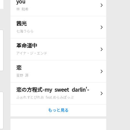
you
林 和希
茜光
七海うらら
革命道中
アイナ・ジ・エンド
恋
星野 源
恋の方程式-my sweet darlin'-
ふぉれすとぴれお feat.めらみぽっぷ
もっと見る