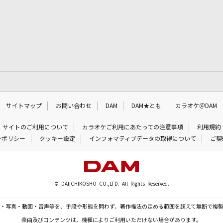
サイトマップ
お問い合わせ
DAM
DAM★とも
カラオケ＠DAM
サイトのご利用について
カラオケご利用にあたっての注意事項
利用規約
ーポリシー
クッキー設定
インフォマティブデータの取得について
ご契
© DAIICHIKOSHO CO.,LTD. All Rights Reserved.
・写真・動画・音声等を、手段や形態を問わず、著作権法の定める範囲を超えて無断で複
楽曲及びコンテンツは、機種によりご利用いただけない場合があります。