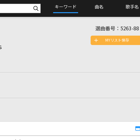
キーワード
曲名
歌手名
選曲番号：
5263-88
MYリスト保存
s