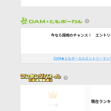
今なら採用のチャンス！ エントリ
DAM★ともボーカルエントリーラン
1
----
点
----