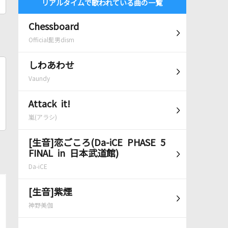
リアルタイムで歌われている曲の一覧
Chessboard
Official髭男dism
しわあわせ
Vaundy
Attack it!
嵐(アラシ)
[生音]恋ごころ(Da-iCE PHASE 5
FINAL in 日本武道館)
Da-iCE
[生音]紫煙
神野美伽