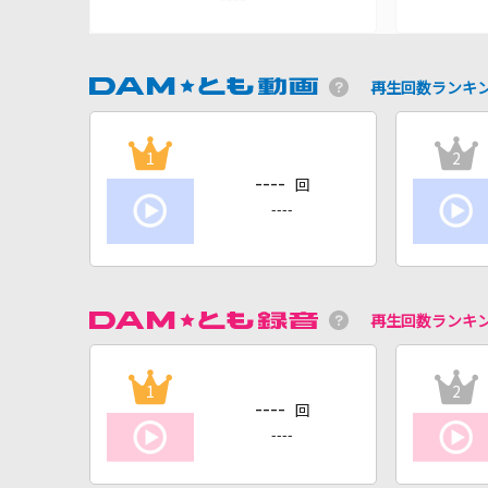
再生回数ランキ
1
2
----
回
----
再生回数ランキ
1
2
----
回
----