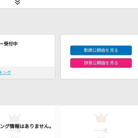
2026年8月度
ー受付中
動画公開曲を見る
録音公開曲を見る
キング
2
3
----
----
点
点
----
----