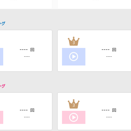
ング
3
----
----
回
回
----
----
ング
3
----
----
回
回
----
----