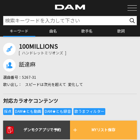
キーワード
曲名
歌手名
歌詞
100MILLIONS
カラオケ検索
[ ハンドレットミリオンズ ]
舐達麻
カラオケ店舗検索
選曲番号：
5267-31
スピードは次元を超えて 変化して
カラオケリクエスト
対応カラオケコンテンツ
全国りれき
リアルタイムで歌われている曲の一覧
デンモクアプリで予約
MYリスト保存