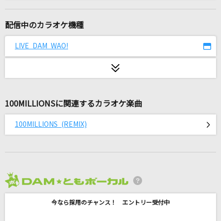
2005・POPS 男
DKオリジナルメドレー
配信中のカラオケ機種
around the world
LIVE DAM WAO!
m.o.v.e(move)
田園
玉置浩二
100MILLIONSに関連するカラオケ楽曲
青空
100MILLIONS (REMIX)
THE BLUE HEARTS
あなたがいたから僕がいた
郷ひろみ
2026年8月度
恋人ごっこ
今なら採用のチャンス！ エントリー受付中
マカロニえんぴつ