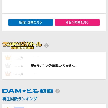
プラネタリウム
大塚 愛
DAM★ともボーカルエントリーランキング
Pursuing My True Self
動画公開曲を見る
録音公開曲を見る
平田志穂子
愛をこめて花束を
Superfly
----
----
1
点
栄光の架橋
ゆず
----
----
2
点
----
----
3
点
もっと見る
DAMの新曲・ランキングなど
カラオケ最新情報をチェック！
再生回数ランキング