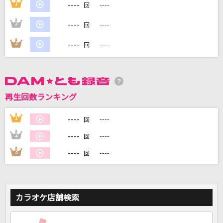
----
1
----
回
----
2
----
回
DAMに会員登録・ログインして
カラオケをもっと楽しもう！
----
3
----
回
自宅でカラオケ歌い放題！
再生回数ランキング
家族や友達と一緒に！練習にも！
----
1
----
回
----
2
----
回
----
3
----
回
カラオケ店舗検索