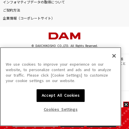
インフォマティブデータの取得について
ご契約方法
企業情報（コーポレートサイト）
© DAIICHIKOSHO CO.,LTD. All Rights Reserved.
このサイトに掲載されている一切の文章・画像・写真・動画・音声等を、手段や形態
を問わず、著作権法の定める範囲を超えて無断で複製、転載、ファイル化などすること
We use cookies to improve your experience on our
を禁じます。
website, to personalize content and ads and to analyze
our traffic. Please click [Cookie Settings] to customize
楽曲及びコンテンツは、機種によりご利用いただけない場合があります。
your cookie settings on our website.
楽曲及びコンテンツの配信日、配信内容が変更になる場合があります。
楽曲によりMYリスト保存ができない場合があります。
Accept All Cookies
JASRAC許諾番号
6602250213Y31015 6602250112Y38026 6602250240Y31015
6602250241Y45122
Cookies Settings
NexTone許諾番号
ID000002945 ID000002947 ID000002937 ID000002938