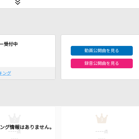
2026年8月度
ー受付中
動画公開曲を見る
録音公開曲を見る
キング
2
3
----
----
点
点
----
----