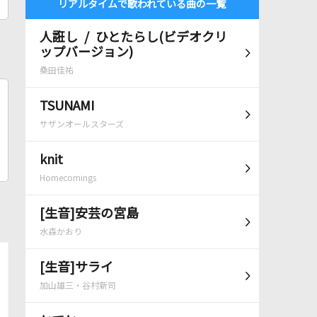
リアルタイムで歌われている曲の一覧
人誑し / ひとたらし(ビデオクリ
ップバージョン)
桑田佳祐
TSUNAMI
サザンオールスターズ
knit
Homecomings
[生音]安芸の宮島
水森かおり
[生音]サライ
加山雄三・谷村新司