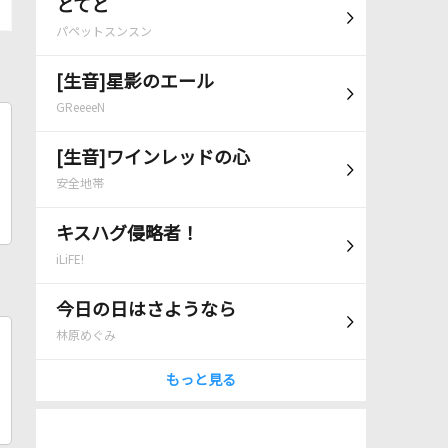
とてと
パペットスンスン
[生音]星影のエール
GReeeeN
[生音]ワインレッドの心
安全地帯
キスハグ侵略者！
iLiFE!
今日の日はさようなら
林原めぐみ
もっと見る