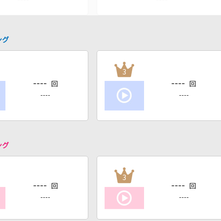
ング
3
----
----
回
回
----
----
ング
3
----
----
回
回
----
----