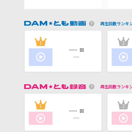
再生回数ランキ
1
2
----
回
----
再生回数ランキ
1
2
----
回
----