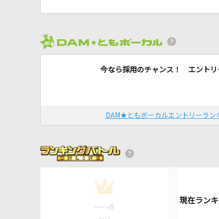
今なら採用のチャンス！ エントリ
DAM★ともボーカルエントリーラン
1
----
点
----