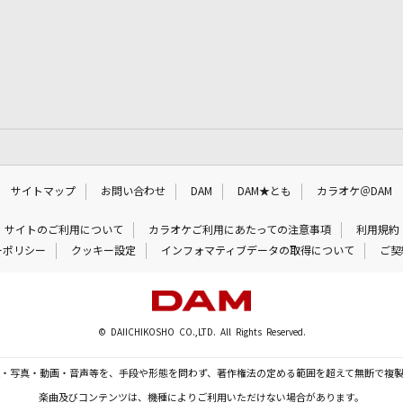
サイトマップ
お問い合わせ
DAM
DAM★とも
カラオケ＠DAM
サイトのご利用について
カラオケご利用にあたっての注意事項
利用規約
ーポリシー
クッキー設定
インフォマティブデータの取得について
ご契
© DAIICHIKOSHO CO.,LTD. All Rights Reserved.
・写真・動画・音声等を、手段や形態を問わず、著作権法の定める範囲を超えて無断で複
楽曲及びコンテンツは、機種によりご利用いただけない場合があります。