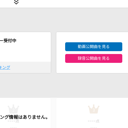
2026年8月度
ー受付中
動画公開曲を見る
録音公開曲を見る
キング
2
3
----
----
点
点
----
----