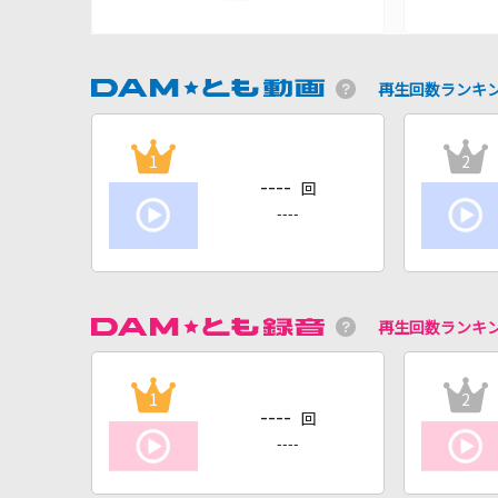
再生回数ランキ
1
2
----
回
----
再生回数ランキ
1
2
----
回
----