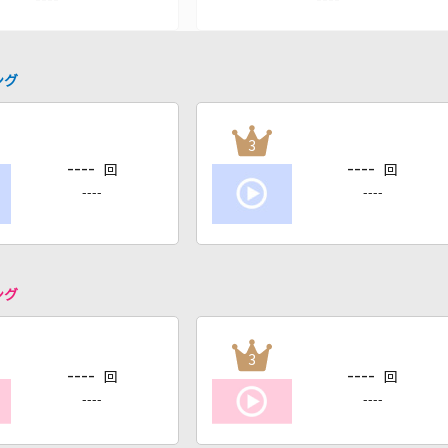
ング
3
----
----
回
回
----
----
ング
3
----
----
回
回
----
----