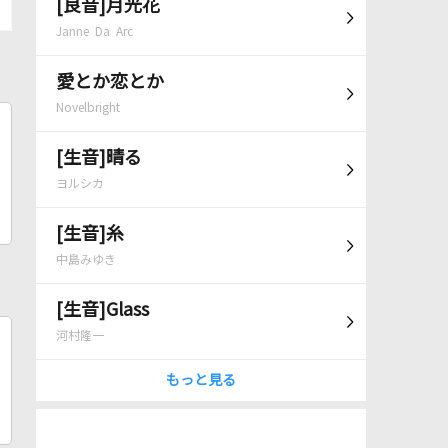
[良音]月光花
Janne Da Arc
愛とか恋とか
Novelbright
[生音]晴る
ヨルシカ
[生音]糸
中島みゆき
[生音]Glass
河村隆一
もっと見る