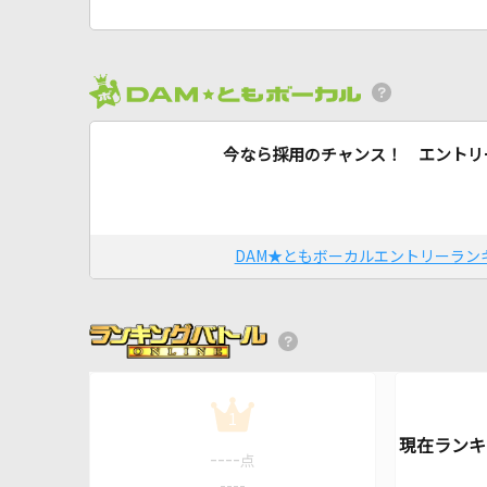
今なら採用のチャンス！ エントリ
DAM★ともボーカルエントリーラン
1
----
点
----