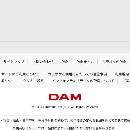
サイトマップ
お問い合わせ
DAM
DAM★とも
カラオケ＠DAM
サイトのご利用について
カラオケご利用にあたっての注意事項
利用規約
ーポリシー
クッキー設定
インフォマティブデータの取得について
ご契
© DAIICHIKOSHO CO.,LTD. All Rights Reserved.
・写真・動画・音声等を、手段や形態を問わず、著作権法の定める範囲を超えて無断で複
楽曲及びコンテンツは、機種によりご利用いただけない場合があります。