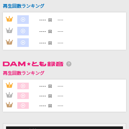
再生回数ランキング
DAMに会員登録・ログインして
----
1
----
回
カラオケをもっと楽しもう！
----
2
----
回
----
3
----
回
自宅でカラオケ歌い放題！
家族や友達と一緒に！練習にも！
再生回数ランキング
----
1
----
回
----
2
----
回
----
3
----
回