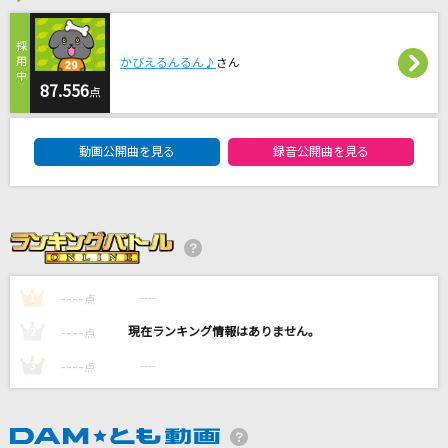
Tomorrow's way
YUI
かびえるんるん♪
さん
87.556
残響は鳴り止まず
点
幽閉サテライト
DAM★ともボーカルエントリーランキング
動画公開曲を見る
録音公開曲を見る
[生音]TANGO NOIR
中森明菜
GIRI GIRI -アニメ映像 ver.-
鈴木雅之 feat. すぅ
----
----
1
点
もっと見る
----
----
2
点
----
----
3
点
DAMの新曲・ランキングなど
カラオケ最新情報をチェック！