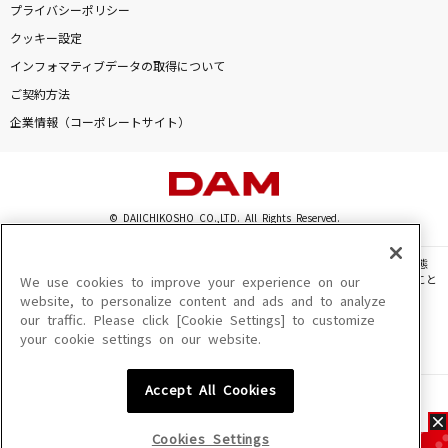
プライバシーポリシー
クッキー設定
インフォマティブデータの取得について
ご契約方法
企業情報（コーポレートサイト）
© DAIICHIKOSHO CO.,LTD. All Rights Reserved.
このサイトに掲載されている一切の文章・画像・写真・動画・音声等を、手段や形態
を問わず、著作権法の定める範囲を超えて無断で複製、転載、ファイル化などすること
We use cookies to improve your experience on our
を禁じます。
website, to personalize content and ads and to analyze
our traffic. Please click [Cookie Settings] to customize
楽曲及びコンテンツは、機種によりご利用いただけない場合があります。
your cookie settings on our website.
楽曲及びコンテンツの配信日、配信内容が変更になる場合があります。
楽曲によりMYリスト保存ができない場合があります。
Accept All Cookies
JASRAC許諾番号
6602250213Y31015 6602250112Y38026 6602250240Y31015
6602250241Y45122
Cookies Settings