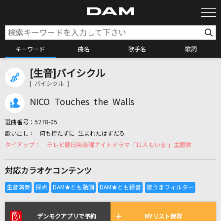
キーワード
曲名
歌手名
歌詞
[生音]バイシクル
カラオケ検索
[ バイシクル ]
NICO Touches the Walls
カラオケ店舗検索
選曲番号：
5278-05
何も持たずに 生まれたはずだろ
カラオケリクエスト
テレビ朝日系金曜ナイトドラマ「11人もいる!」主題歌
対応カラオケコンテンツ
全国りれき
リアルタイムで歌われている曲の一覧
デンモクアプリで予約
MYリスト保存