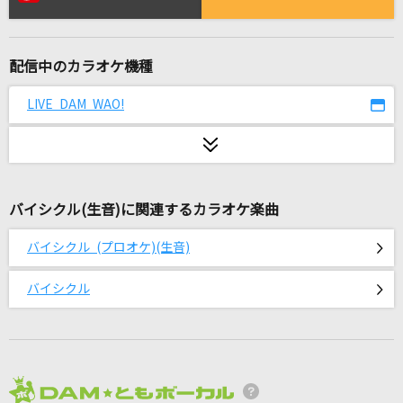
とてと
パペットスンスン
配信中のカラオケ機種
赤い糸
RAG FAIR
LIVE DAM WAO!
宿命
Official髭男dism
バイシクル(生音)に関連するカラオケ楽曲
とてと
パペットスンスン
バイシクル (プロオケ)(生音)
君のそば
バイシクル
東京、君がいない街
Red Angel
ポケットビスケッツ
2026年8月度