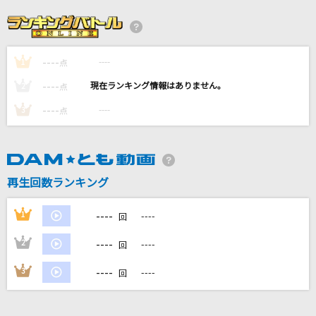
[生音]Sign
FLOW
----
----
1
[生音]again
点
YUI
----
----
2
点
----
----
3
点
弱虫モンブラン
DECO*27
DREAMIN' ON
再生回数ランキング
Da-iCE
----
1
----
回
もっと見る
----
2
----
回
DAMの新曲・ランキングなど
----
3
----
回
カラオケ最新情報をチェック！