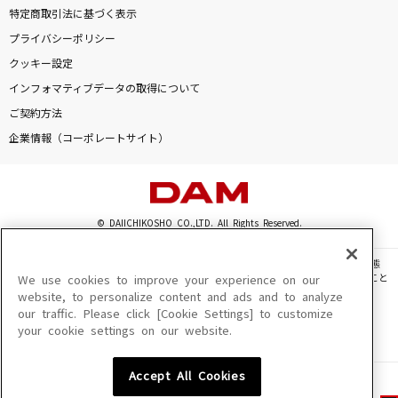
特定商取引法に基づく表示
プライバシーポリシー
クッキー設定
インフォマティブデータの取得について
ご契約方法
企業情報（コーポレートサイト）
© DAIICHIKOSHO CO.,LTD. All Rights Reserved.
このサイトに掲載されている一切の文章・画像・写真・動画・音声等を、手段や形態
を問わず、著作権法の定める範囲を超えて無断で複製、転載、ファイル化などすること
We use cookies to improve your experience on our
を禁じます。
website, to personalize content and ads and to analyze
our traffic. Please click [Cookie Settings] to customize
楽曲及びコンテンツは、機種によりご利用いただけない場合があります。
your cookie settings on our website.
楽曲及びコンテンツの配信日、配信内容が変更になる場合があります。
楽曲によりMYリスト保存ができない場合があります。
Accept All Cookies
JASRAC許諾番号
6602250213Y31015 6602250112Y38026 6602250240Y31015