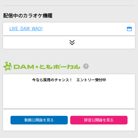
[生音]青と夏
Mrs. GREEN APPLE
配信中のカラオケ機種
1/3の純情な感情
LIVE DAM WAO!
SIAM SHADE
[生音]世界に一つだけの花
SMAP
2026年8月度
[名演]Everything 「名演ピアノ 美野 春樹」
今なら採用のチャンス！ エントリー受付中
Misia
SUKI! English ver.
超ときめき宣伝部(ときめき宣伝部)
DAM★ともボーカルエントリーランキング
Lost love song
動画公開曲を見る
録音公開曲を見る
Hilcrhyme(ヒルクライム)