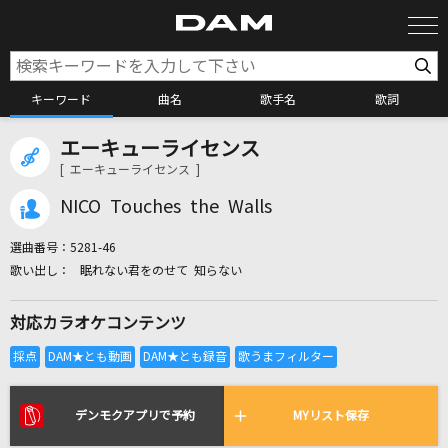
キーワード
曲名
歌手名
歌詞
エーキューライセンス
カラオケ検索
[ エーキューライセンス ]
NICO Touches the Walls
カラオケ店舗検索
選曲番号：
5281-46
眠れない君をのせて 知らない
カラオケリクエスト
対応カラオケコンテンツ
全国りれき
リアルタイムで歌われている曲の一覧
デンモクアプリで予約
MYリスト保存