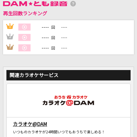
再生回数ランキング
DAMに会員登録・ログインして
カラオケをもっと楽しもう！
----
1
----
回
----
2
----
回
----
3
----
回
自宅でカラオケ歌い放題！
家族や友達と一緒に！練習にも！
関連カラオケサービス
カラオケ@DAM
いつものカラオケが24時間いつでもおうちで楽しめる！