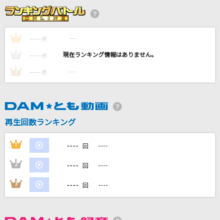
ロキ
みきとP
----
----
1
点
POP STAR
----
----
2
点
平井堅
----
----
3
点
[生音]君がくれた夏
家入レオ
打上花火
再生回数ランキング
DAOKO×米津玄師
----
1
----
回
もっと見る
----
2
----
回
DAMの新曲・ランキングなど
----
3
----
回
カラオケ最新情報をチェック！