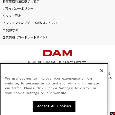
特定商取引法に基づく表示
プライバシーポリシー
クッキー設定
インフォマティブデータの取得について
ご契約方法
企業情報（コーポレートサイト）
© DAIICHIKOSHO CO.,LTD. All Rights Reserved.
このサイトに掲載されている一切の文章・画像・写真・動画・音声等を、手段や形態
を問わず、著作権法の定める範囲を超えて無断で複製、転載、ファイル化などすること
We use cookies to improve your experience on our
を禁じます。
website, to personalize content and ads and to analyze
our traffic. Please click [Cookie Settings] to customize
楽曲及びコンテンツは、機種によりご利用いただけない場合があります。
your cookie settings on our website.
楽曲及びコンテンツの配信日、配信内容が変更になる場合があります。
楽曲によりMYリスト保存ができない場合があります。
Accept All Cookies
JASRAC許諾番号
6602250213Y31015 6602250112Y38026 6602250240Y31015
6602250241Y45122