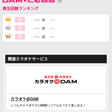
再生回数ランキング
DAMに会員登録・ログインして
カラオケをもっと楽しもう！
----
1
----
回
----
2
----
回
----
3
----
回
自宅でカラオケ歌い放題！
家族や友達と一緒に！練習にも！
関連カラオケサービス
カラオケ@DAM
いつものカラオケが24時間いつでもおうちで楽しめる！