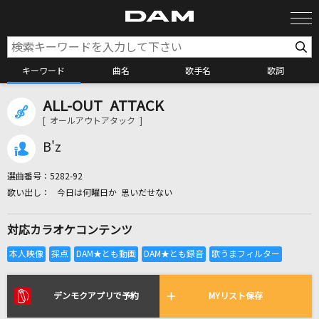
キーワード
曲名
歌手名
歌詞
ALL-OUT ATTACK
カラオケ検索
[ オールアウトアタック ]
B'z
カラオケ店舗検索
選曲番号：
5282-92
今日は何曜日か 思いだせない
カラオケリクエスト
対応カラオケコンテンツ
全国りれき
リアルタイムで歌われている曲の一覧
デンモクアプリで予約
MYリスト保存