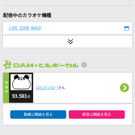
[生音]カブトムシ
aiko
配信中のカラオケ機種
[生音]チェリー
LIVE DAM WAO!
スピッツ
[生音]アイノカタチ feat.HIDE(GReeeeN)
Misia
2026年8月度
[生音]今宵の月のように
エレファントカシマシ
ぱんだジロー
さん
英雄
93.583
点
doa
DAM★ともボーカルエントリーランキング
動画公開曲を見る
録音公開曲を見る
[生音]僕のこと
Mrs. GREEN APPLE