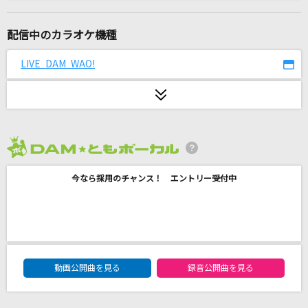
好きすぎて滅！
M!LK
配信中のカラオケ機種
君がいた夏
LIVE DAM WAO!
Mr.Children
未来予想図II
つるの剛士
2026年8月度
バニラ
今なら採用のチャンス！ エントリー受付中
きゃない
甲子園
福山雅治
DAM★ともボーカルエントリーランキング
ピエロ
動画公開曲を見る
録音公開曲を見る
B'z