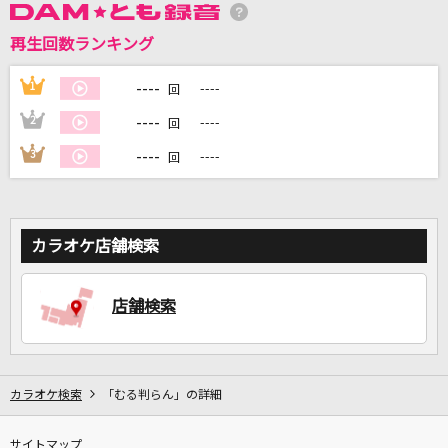
再生回数ランキング
DAMに会員登録・ログインして
カラオケをもっと楽しもう！
----
1
----
回
----
2
----
回
----
3
----
回
自宅でカラオケ歌い放題！
家族や友達と一緒に！練習にも！
カラオケ店舗検索
店舗検索
カラオケ検索
「むる判らん」の詳細
サイトマップ