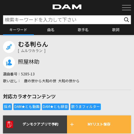
キーワード
曲名
歌手名
歌詞
むる判らん
カラオケ検索
[ ムルワカラン ]
照屋林助
カラオケ店舗検索
選曲番号：
5285-13
唐の世から大和の世 大和の世から
カラオケリクエスト
対応カラオケコンテンツ
全国りれき
リアルタイムで歌われている曲の一覧
デンモクアプリで予約
MYリスト保存