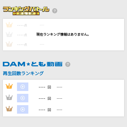
シルエット
KANA-BOON
----
----
1
ローリンガール
点
wowaka feat.初音ミク
----
----
2
点
----
----
3
点
鬼ノ宴
友成空
ビビデバ
再生回数ランキング
星街すいせい
----
1
----
回
もっと見る
----
2
----
回
DAMの新曲・ランキングなど
----
3
----
回
カラオケ最新情報をチェック！