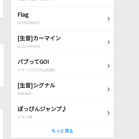
Flag
NOISEMAKER
[生音]カーマイン
ELLEGARDEN
パブってGO!
イギリス(CV:杉山紀彰)
[生音]シグナル
WANIMA
ぽっぴんジャンプ♪
チマメ隊
もっと見る