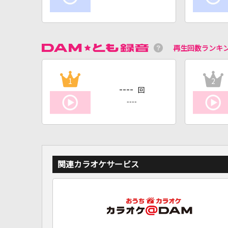
再生回数ランキ
1
2
----
回
----
関連カラオケサービス