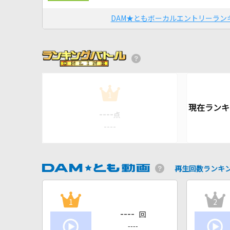
DAM★ともボーカルエントリーラン
1
----
点
----
再生回数ランキ
1
2
----
回
----