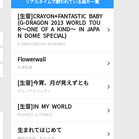
リアルタイムで歌われている曲の一覧
[生音]CRAYON+FANTASTIC BABY
(G-DRAGON 2013 WORLD TOU
R～ONE OF A KIND～ IN JAPA
N DOME SPECIAL)
G-DRAGON(from BIGBANG)
Flowerwall
米津玄師
[生音]今宵、月が見えずとも
ポルノグラフィティ
[生音]IN MY WORLD
ROOKiEZ is PUNK'D
生まれてはじめて
神田沙也加、松たか子