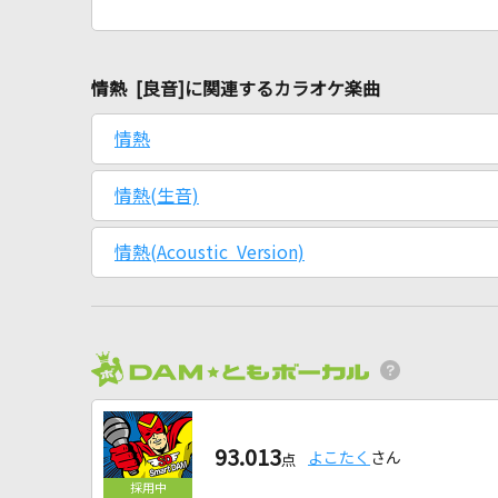
情熱 [良音]に関連するカラオケ楽曲
情熱
情熱(生音)
情熱(Acoustic Version)
93.013
よこたく
さん
点