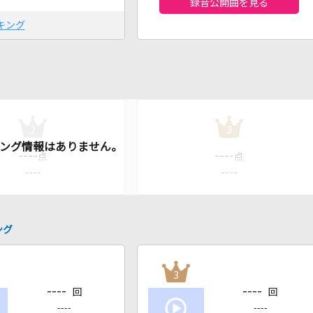
録音公開曲を見る
キング
2
3
----
----
点
点
----
----
ング
3
----
----
回
回
----
----