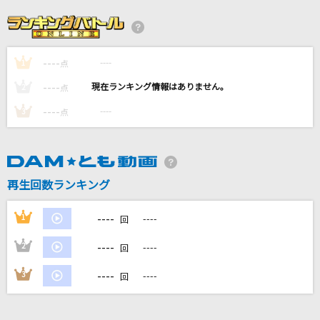
だれかの心臓になれたなら
ユリイ・カノン
----
----
1
IRIS OUT(ビデオクリップバージョン)
点
米津玄師
----
----
2
点
----
----
3
点
サムライハート(Some Like It Hot!!)
SPYAIR
やさしさで溢れるように
再生回数ランキング
JUJU
----
1
----
回
もっと見る
----
2
----
回
DAMの新曲・ランキングなど
----
3
----
回
カラオケ最新情報をチェック！