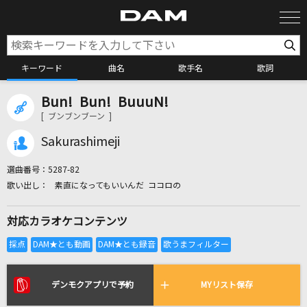
キーワード
曲名
歌手名
歌詞
Bun! Bun! BuuuN!
カラオケ検索
[ ブンブンブーン ]
Sakurashimeji
カラオケ店舗検索
選曲番号：
5287-82
素直になってもいいんだ ココロの
カラオケリクエスト
対応カラオケコンテンツ
全国りれき
リアルタイムで歌われている曲の一覧
デンモクアプリで予約
MYリスト保存