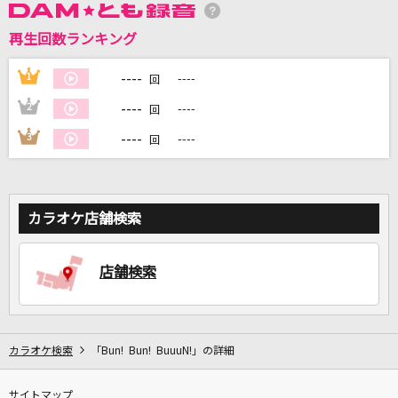
再生回数ランキング
DAMに会員登録・ログインして
カラオケをもっと楽しもう！
----
1
----
回
----
2
----
回
----
3
----
回
自宅でカラオケ歌い放題！
家族や友達と一緒に！練習にも！
カラオケ店舗検索
店舗検索
カラオケ検索
「Bun! Bun! BuuuN!」の詳細
サイトマップ