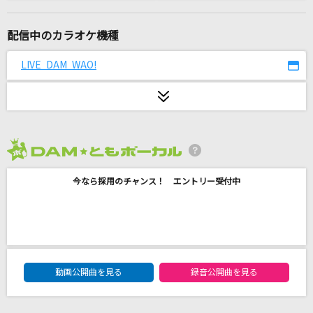
Lemon
米津玄師
配信中のカラオケ機種
幕が上がる
LIVE DAM WAO!
back number
烏(ビデオクリップバージョン)
米津玄師
2026年8月度
ドリームキャッチャー
今なら採用のチャンス！ エントリー受付中
ベリーグッドマン
[生音]さよならエレジー
菅田将暉
DAM★ともボーカルエントリーランキング
黒髪海峡
動画公開曲を見る
録音公開曲を見る
藤崎詩乃