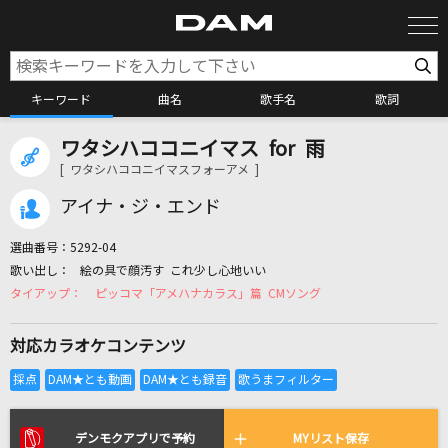
キーワード
曲名
歌手名
歌詞
ワタシハココニイマス for 雨
カラオケ検索
[ ワタシハココニイマスフォーアメ ]
アイナ・ジ・エンド
カラオケ店舗検索
選曲番号：
5292-04
絵の具で顔汚す これ少し心地いい
カラオケリクエスト
ピッコマ「アメハナカラス」篇 CMソング
対応カラオケコンテンツ
全国りれき
リアルタイムで歌われている曲の一覧
デンモクアプリで予約
MYリスト保存