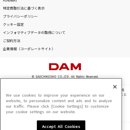
利用規約
特定商取引法に基づく表示
プライバシーポリシー
クッキー設定
インフォマティブデータの取得について
ご契約方法
企業情報（コーポレートサイト）
© DAIICHIKOSHO CO.,LTD. All Rights Reserved.
このサイトに掲載されている一切の文章・画像・写真・動画・音声等を、手段や形態
を問わず、著作権法の定める範囲を超えて無断で複製、転載、ファイル化などすること
We use cookies to improve your experience on our
を禁じます。
website, to personalize content and ads and to analyze
our traffic. Please click [Cookie Settings] to customize
楽曲及びコンテンツは、機種によりご利用いただけない場合があります。
your cookie settings on our website.
楽曲及びコンテンツの配信日、配信内容が変更になる場合があります。
楽曲によりMYリスト保存ができない場合があります。
Accept All Cookies
JASRAC許諾番号