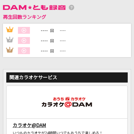
再生回数ランキング
DAMに会員登録・ログインして
カラオケをもっと楽しもう！
----
1
----
回
----
2
----
回
----
3
----
回
自宅でカラオケ歌い放題！
家族や友達と一緒に！練習にも！
関連カラオケサービス
カラオケ@DAM
いつものカラオケが24時間いつでもおうちで楽しめる！