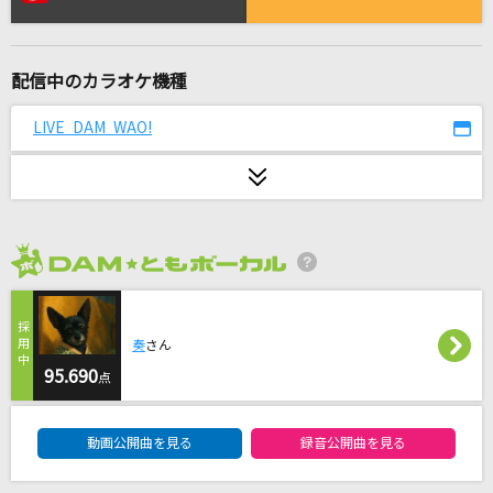
東京サマーセッション feat.CHiCO
HoneyWorks
配信中のカラオケ機種
うめき
ヨルシカ
LIVE DAM WAO!
Runner
爆風スランプ(BAKUFU-SLUMP)
ロキ
2026年8月度
みきとP
コンタクトケース
奏
さん
Saucy Dog
95.690
点
DAM★ともボーカルエントリーランキング
[良音]Troublemaker
動画公開曲を見る
録音公開曲を見る
嵐(アラシ)