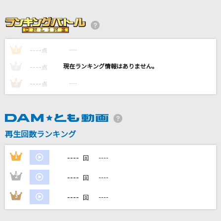
[生音]魔法のコトバ
スピッツ
Song for…
----
----
1
点
清水翔太
----
----
2
点
アイワナムチュー feat. asmi,すりぃ
----
----
3
点
MAISONdes
[生音]紫煙
神野美伽
再生回数ランキング
もっと見る
----
1
----
回
----
2
----
回
DAMの新曲・ランキングなど
カラオケ最新情報をチェック！
----
3
----
回