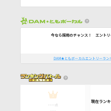
今なら採用のチャンス！ エントリ
DAM★ともボーカルエントリーラン
1
----
点
----