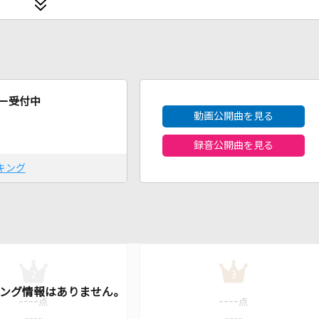
2026年8月度
ー受付中
動画公開曲を見る
録音公開曲を見る
キング
2
3
----
----
点
点
----
----