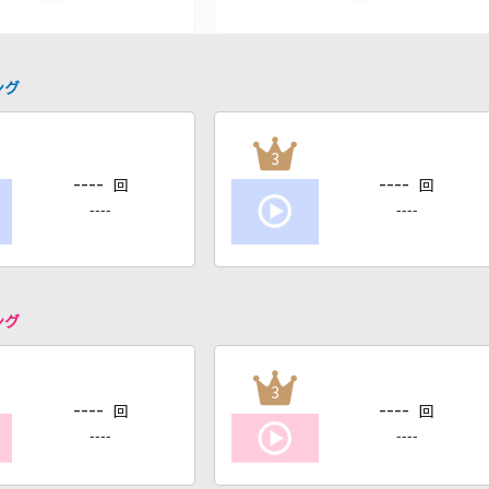
ング
3
----
----
回
回
----
----
ング
3
----
----
回
回
----
----