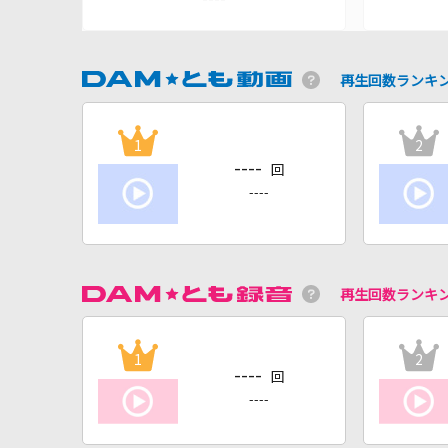
再生回数ランキ
1
2
----
回
----
再生回数ランキ
1
2
----
回
----