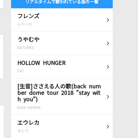
リアルタイムで歌われている曲の一覧
フレンズ
レベッカ
うやむや
SixTONES
HOLLOW HUNGER
OxT
[生音]ささえる人の歌(back num
ber dome tour 2018 “stay wit
h you“)
back number
エウレカ
なとり