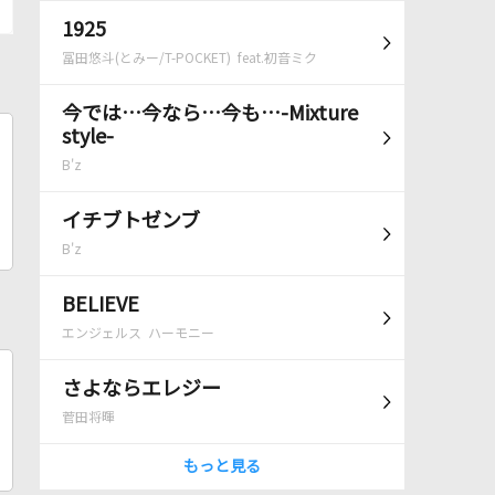
1925
冨田悠斗(とみー/T-POCKET) feat.初音ミク
今では…今なら…今も…-Mixture
style-
B'z
イチブトゼンブ
B'z
BELIEVE
エンジェルス ハーモニー
さよならエレジー
菅田将暉
もっと見る