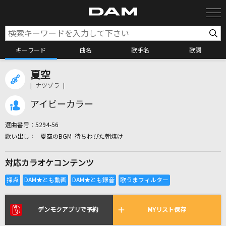
キーワード
曲名
歌手名
歌詞
夏空
カラオケ検索
[ ナツゾラ ]
アイビーカラー
カラオケ店舗検索
選曲番号：
5294-56
夏空のBGM 待ちわびた朝焼け
カラオケリクエスト
対応カラオケコンテンツ
全国りれき
リアルタイムで歌われている曲の一覧
デンモクアプリで予約
MYリスト保存