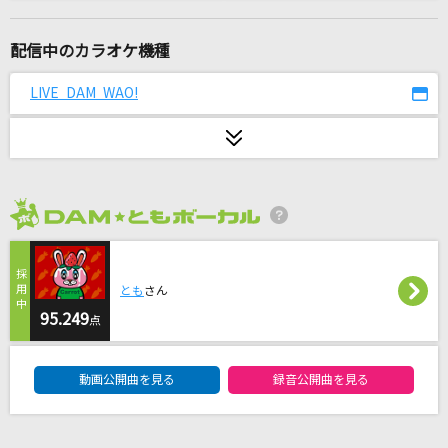
田園
玉置浩二
配信中のカラオケ機種
わたがし
LIVE DAM WAO!
back number
夜撫でるメノウ
Ayase
2026年8月度
[生音]This Love
アンジェラ・アキ
とも
さん
[生音]Missing
95.249
点
久保田利伸
DAM★ともボーカルエントリーランキング
動画公開曲を見る
録音公開曲を見る
TEST ME(【推しの子】アニメバージョン)
ちゃんみな