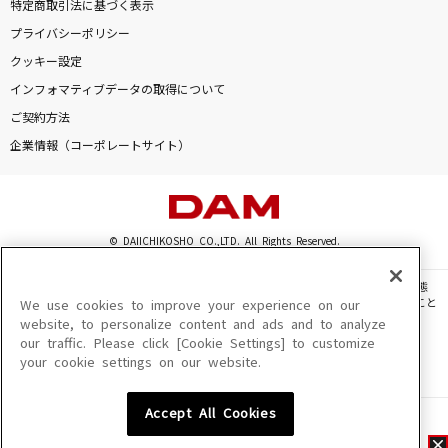
特定商取引法に基づく表示
プライバシーポリシー
クッキー設定
インフォマティブデータの取得について
ご契約方法
企業情報（コーポレートサイト）
© DAIICHIKOSHO CO.,LTD. All Rights Reserved.
このサイトに掲載されている一切の文章・画像・写真・動画・音声等を、手段や形態
を問わず、著作権法の定める範囲を超えて無断で複製、転載、ファイル化などすること
We use cookies to improve your experience on our
を禁じます。
website, to personalize content and ads and to analyze
our traffic. Please click [Cookie Settings] to customize
楽曲及びコンテンツは、機種によりご利用いただけない場合があります。
your cookie settings on our website.
楽曲及びコンテンツの配信日、配信内容が変更になる場合があります。
楽曲によりMYリスト保存ができない場合があります。
Accept All Cookies
JASRAC許諾番号
6602250213Y31015 6602250112Y38026 6602250240Y31015
6602250241Y45122