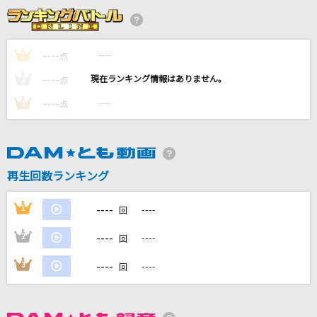
アカイト
りぶ
----
----
1
点
キュートなキューたい
----
----
2
点
CUTIE STREET
----
----
3
点
[オリカラ]揺れる想い
ZARD
[生音]爆弾魔
再生回数ランキング
ヨルシカ
----
1
----
回
もっと見る
----
2
----
回
DAMの新曲・ランキングなど
----
3
----
回
カラオケ最新情報をチェック！