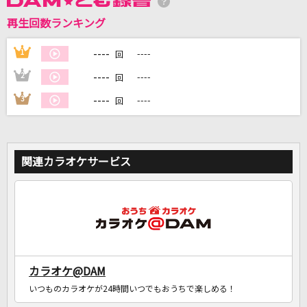
再生回数ランキング
DAMに会員登録・ログインして
カラオケをもっと楽しもう！
----
1
----
回
----
2
----
回
----
3
----
回
自宅でカラオケ歌い放題！
家族や友達と一緒に！練習にも！
関連カラオケサービス
カラオケ@DAM
いつものカラオケが24時間いつでもおうちで楽しめる！