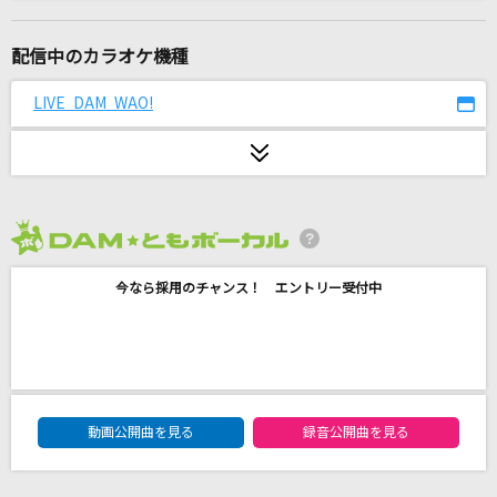
ORION
中島美嘉
配信中のカラオケ機種
[生音]Link
LIVE DAM WAO!
L'Arc-en-Ciel
花に嵐
米津玄師
2026年8月度
[生音]Sign
今なら採用のチャンス！ エントリー受付中
FLOW
[生音]サライ
加山雄三・谷村新司
DAM★ともボーカルエントリーランキング
[生音]I LOVE YOU
動画公開曲を見る
録音公開曲を見る
尾崎豊