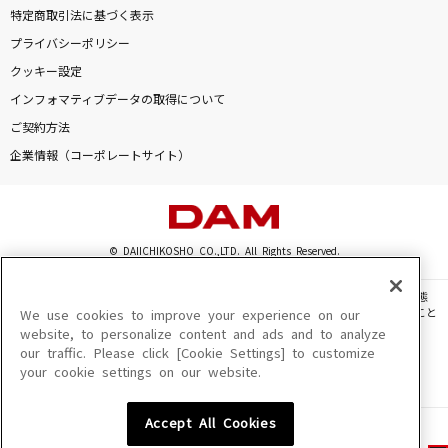
特定商取引法に基づく表示
プライバシーポリシー
クッキー設定
インフォマティブデータの取得について
ご契約方法
企業情報（コーポレートサイト）
© DAIICHIKOSHO CO.,LTD. All Rights Reserved.
このサイトに掲載されている一切の文章・画像・写真・動画・音声等を、手段や形態
を問わず、著作権法の定める範囲を超えて無断で複製、転載、ファイル化などすること
We use cookies to improve your experience on our
を禁じます。
website, to personalize content and ads and to analyze
our traffic. Please click [Cookie Settings] to customize
楽曲及びコンテンツは、機種によりご利用いただけない場合があります。
your cookie settings on our website.
楽曲及びコンテンツの配信日、配信内容が変更になる場合があります。
楽曲によりMYリスト保存ができない場合があります。
Accept All Cookies
JASRAC許諾番号
6602250213Y31015 6602250112Y38026 6602250240Y31015