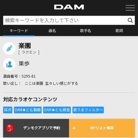
キーワード
曲名
歌手名
歌詞
楽園
カラオケ検索
[ ラクエン ]
果歩
カラオケ店舗検索
選曲番号：
5295-81
ここは楽園 生々しい感じがする
カラオケリクエスト
対応カラオケコンテンツ
全国りれき
リアルタイムで歌われている曲の一覧
デンモクアプリで予約
MYリスト保存