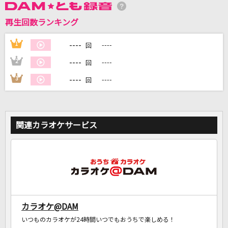
再生回数ランキング
DAMに会員登録・ログインして
カラオケをもっと楽しもう！
----
1
----
回
----
2
----
回
----
3
----
回
自宅でカラオケ歌い放題！
家族や友達と一緒に！練習にも！
関連カラオケサービス
カラオケ@DAM
いつものカラオケが24時間いつでもおうちで楽しめる！