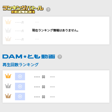
新橋二丁目七番地
あさみ ちゆき
----
----
1
Get Wild
点
TM NETWORK(TMN)
----
----
2
点
----
----
3
点
恋する惑星「アナタ」
冨岡 愛
メロスのように-LONELY WAY-
再生回数ランキング
AIR MAIL from NAGASAKI
----
1
----
回
もっと見る
----
2
----
回
DAMの新曲・ランキングなど
----
3
----
回
カラオケ最新情報をチェック！