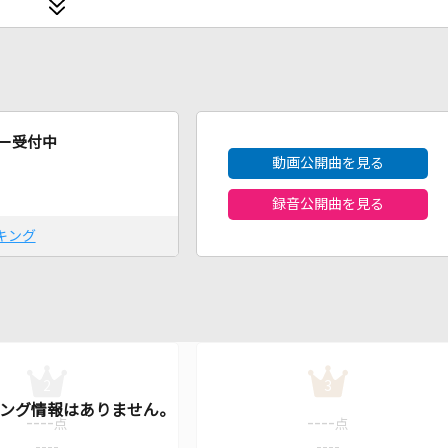
2026年8月度
ー受付中
動画公開曲を見る
録音公開曲を見る
キング
2
3
----
----
点
点
----
----