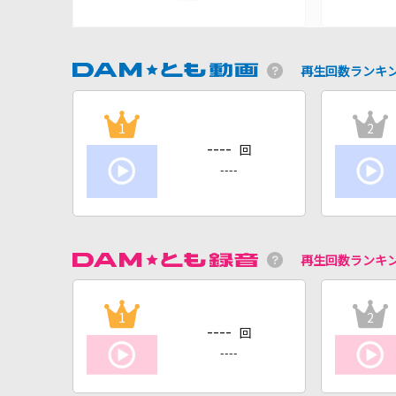
再生回数ランキ
1
2
----
回
----
再生回数ランキ
1
2
----
回
----