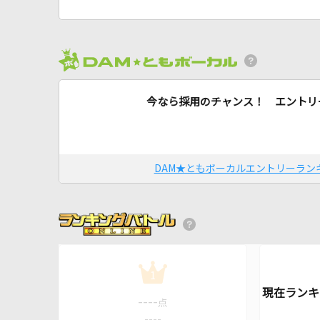
今なら採用のチャンス！ エントリ
DAM★ともボーカルエントリーラン
1
----
点
----