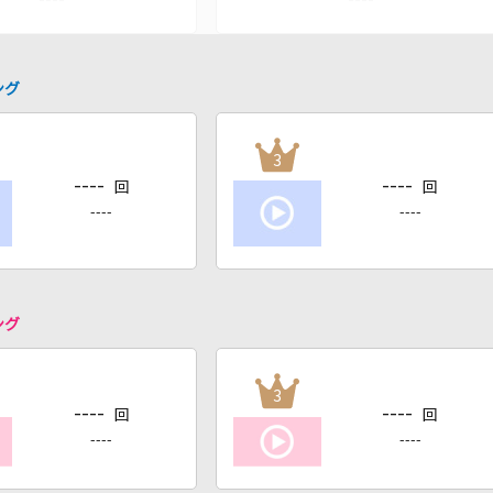
ング
3
----
----
回
回
----
----
ング
3
----
----
回
回
----
----