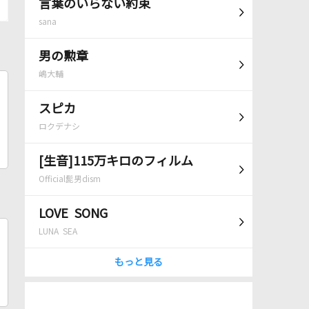
言葉のいらない約束
sana
男の勲章
嶋大輔
スピカ
ロクデナシ
[生音]115万キロのフィルム
Official髭男dism
LOVE SONG
LUNA SEA
もっと見る