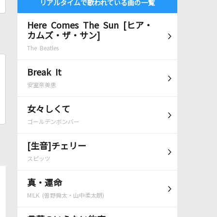
リアルタイムで歌われている曲の一覧
Here Comes The Sun [ヒア・
カムズ・ザ・サン]
The Beatles
Break It
安室奈美恵
女々しくて
ゴールデンボンバー
[生音]チェリー
スピッツ
真・運命
M!LK (曽野舜太・山中柔太朗)