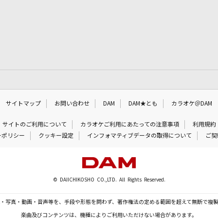
サイトマップ
お問い合わせ
DAM
DAM★とも
カラオケ＠DAM
サイトのご利用について
カラオケご利用にあたっての注意事項
利用規約
ーポリシー
クッキー設定
インフォマティブデータの取得について
ご契
© DAIICHIKOSHO CO.,LTD. All Rights Reserved.
・写真・動画・音声等を、手段や形態を問わず、著作権法の定める範囲を超えて無断で複
楽曲及びコンテンツは、機種によりご利用いただけない場合があります。