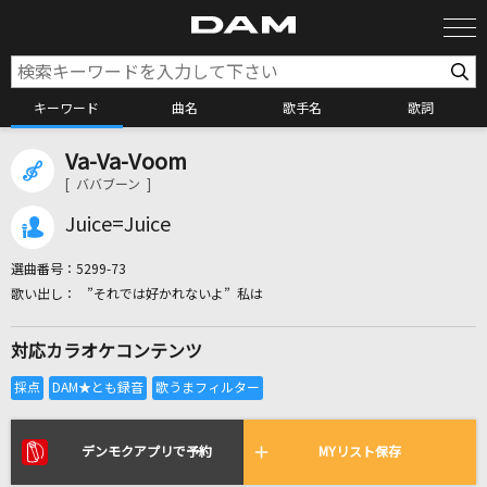
キーワード
曲名
歌手名
歌詞
Va-Va-Voom
カラオケ検索
[ ババブーン ]
Juice=Juice
カラオケ店舗検索
選曲番号：
5299-73
”それでは好かれないよ” 私は
カラオケリクエスト
対応カラオケコンテンツ
全国りれき
リアルタイムで歌われている曲の一覧
デンモクアプリで予約
MYリスト保存