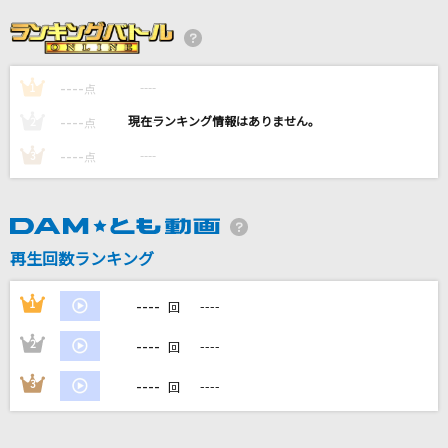
[生音]ツキミソウ
Novelbright
----
----
1
ライラック
点
Mrs. GREEN APPLE
----
----
2
点
----
----
3
点
天国
Mrs. GREEN APPLE
キセキ
再生回数ランキング
GReeeeN
----
1
----
回
もっと見る
----
2
----
回
DAMの新曲・ランキングなど
----
3
----
回
カラオケ最新情報をチェック！