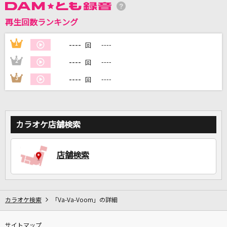
再生回数ランキング
DAMに会員登録・ログインして
カラオケをもっと楽しもう！
----
1
----
回
----
2
----
回
----
3
----
回
自宅でカラオケ歌い放題！
家族や友達と一緒に！練習にも！
カラオケ店舗検索
店舗検索
カラオケ検索
「Va-Va-Voom」の詳細
サイトマップ