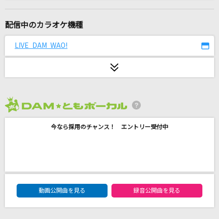
しゅわりん☆どり～みん
Pastel＊Palettes
配信中のカラオケ機種
アンビバレント
LIVE DAM WAO!
Uru
[プロオケ]桜
コブクロ
2026年8月度
酔いどれ知らず
今なら採用のチャンス！ エントリー受付中
Kanaria
ANIMA
ReoNa
DAM★ともボーカルエントリーランキング
Lemon
動画公開曲を見る
録音公開曲を見る
米津玄師