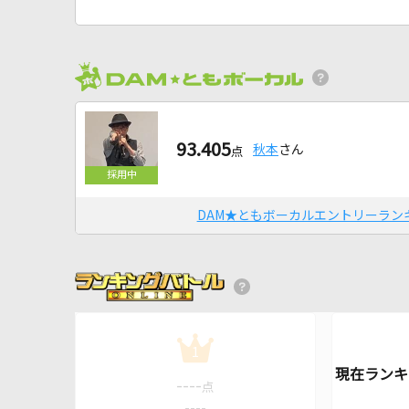
93.405
秋本
さん
点
DAM★ともボーカルエントリーラン
1
----
点
----