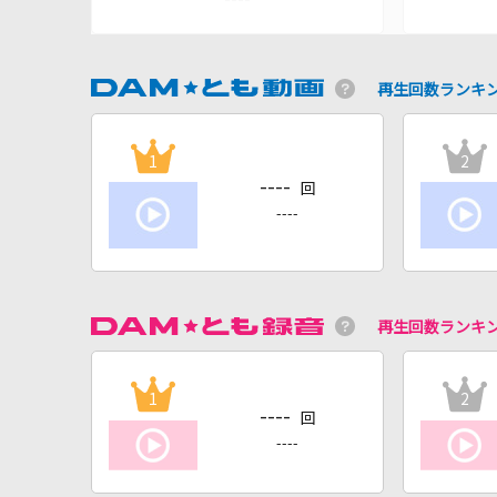
再生回数ランキ
1
2
----
回
----
再生回数ランキ
1
2
----
回
----