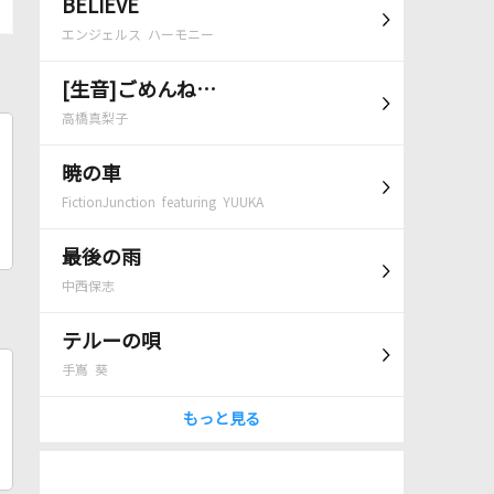
BELIEVE
エンジェルス ハーモニー
[生音]ごめんね…
高橋真梨子
暁の車
FictionJunction featuring YUUKA
最後の雨
中西保志
テルーの唄
手嶌 葵
もっと見る