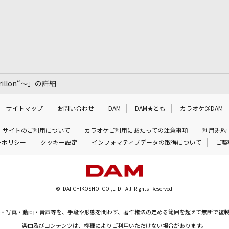
rillon“～」の詳細
サイトマップ
お問い合わせ
DAM
DAM★とも
カラオケ＠DAM
サイトのご利用について
カラオケご利用にあたっての注意事項
利用規約
ーポリシー
クッキー設定
インフォマティブデータの取得について
ご契
© DAIICHIKOSHO CO.,LTD. All Rights Reserved.
・写真・動画・音声等を、手段や形態を問わず、著作権法の定める範囲を超えて無断で複
楽曲及びコンテンツは、機種によりご利用いただけない場合があります。