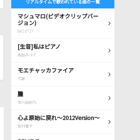
リアルタイムで歌われている曲の一覧
マシュマロ(ビデオクリップバー
ジョン)
DECO*27
[生音]私はピアノ
高田みづえ
モエチャッカファイア
弌誠
朧
市川由紀乃
心よ原始に戻れ～2012Version～
宮村優子