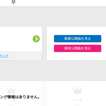
2026年8月度
動画公開曲を見る
録音公開曲を見る
キング
2
3
----
----
点
点
----
----