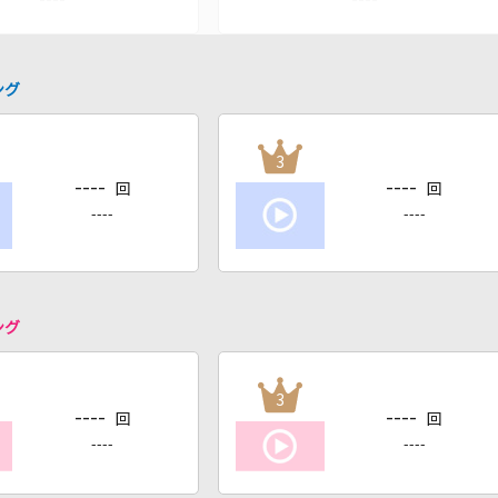
ング
3
----
----
回
回
----
----
ング
3
----
----
回
回
----
----