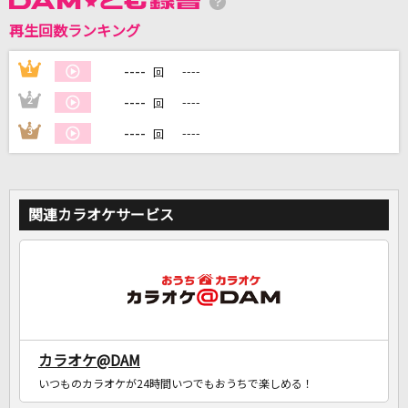
再生回数ランキング
----
1
----
DAMに会員登録・ログインして
回
カラオケをもっと楽しもう！
----
2
----
回
----
3
----
回
自宅でカラオケ歌い放題！
家族や友達と一緒に！練習にも！
関連カラオケサービス
カラオケ@DAM
いつものカラオケが24時間いつでもおうちで楽しめる！