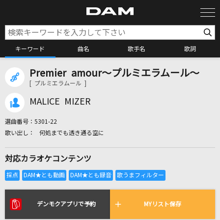
キーワード
曲名
歌手名
歌詞
Premier amour～プルミエラムール～
カラオケ検索
[ プルミエラムール ]
MALICE MIZER
カラオケ店舗検索
選曲番号：
5301-22
何処までも透き通る空に
カラオケリクエスト
対応カラオケコンテンツ
全国りれき
リアルタイムで歌われている曲の一覧
デンモクアプリで予約
MYリスト保存