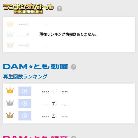
[生音]U&I
放課後ティータイム
----
----
1
点
----
IRIS OUT(ビデオクリップバージョン)
----
2
点
米津玄師
----
----
3
点
楓
スピッツ
再生回数ランキング
サヨナラの意味
乃木坂46
----
1
----
回
もっと見る
----
2
----
回
----
3
----
回
DAMの新曲・ランキングなど
カラオケ最新情報をチェック！