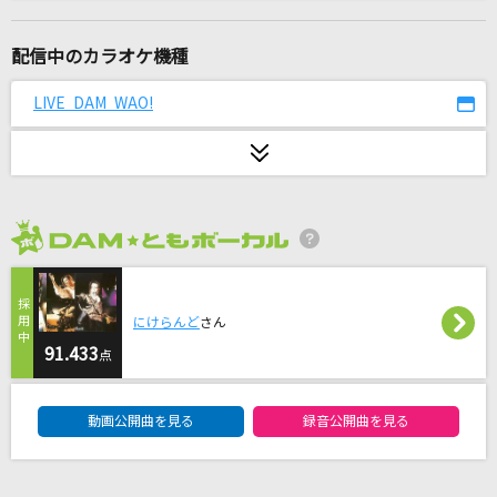
[生音]アイノカタチ feat.HIDE(GReeeeN)
Misia
配信中のカラオケ機種
カイト
LIVE DAM WAO!
嵐(アラシ)
[オリカラ]離したくはない 1992/4/23新宿日清
パワーステーション
T-BOLAN
2026年8月度
ホワイトアウト
reGretGirl
にけらんど
さん
91.433
点
[生音]春夏秋冬
DAM★ともボーカルエントリーランキング
sumika
動画公開曲を見る
録音公開曲を見る
[生音]月並みに輝け
結束バンド