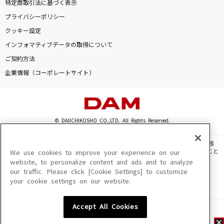
特定商取引法に基づく表示
プライバシーポリシー
クッキー設定
インフォマティブデータの取得について
ご契約方法
企業情報（コーポレートサイト）
© DAIICHIKOSHO CO.,LTD. All Rights Reserved.
このサイトに掲載されている一切の文章・画像・写真・動画・音声等を、手段や形態
を問わず、著作権法の定める範囲を超えて無断で複製、転載、ファイル化などすること
We use cookies to improve your experience on our
を禁じます。
website, to personalize content and ads and to analyze
our traffic. Please click [Cookie Settings] to customize
楽曲及びコンテンツは、機種によりご利用いただけない場合があります。
your cookie settings on our website.
楽曲及びコンテンツの配信日、配信内容が変更になる場合があります。
楽曲によりMYリスト保存ができない場合があります。
Accept All Cookies
JASRAC許諾番号
6602250213Y31015 6602250112Y38026 6602250240Y31015
6602250241Y45122