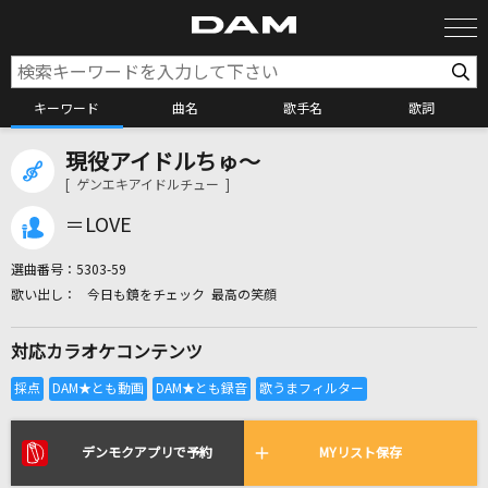
キーワード
曲名
歌手名
歌詞
現役アイドルちゅ～
カラオケ検索
[ ゲンエキアイドルチュー ]
＝LOVE
カラオケ店舗検索
選曲番号：
5303-59
今日も鏡をチェック 最高の笑顔
カラオケリクエスト
対応カラオケコンテンツ
全国りれき
リアルタイムで歌われている曲の一覧
デンモクアプリで予約
MYリスト保存