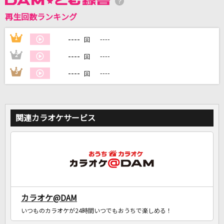
再生回数ランキング
----
1
----
回
DAMに会員登録・ログインして
----
2
----
回
カラオケをもっと楽しもう！
----
3
----
回
自宅でカラオケ歌い放題！
関連カラオケサービス
家族や友達と一緒に！練習にも！
カラオケ@DAM
いつものカラオケが24時間いつでもおうちで楽しめる！