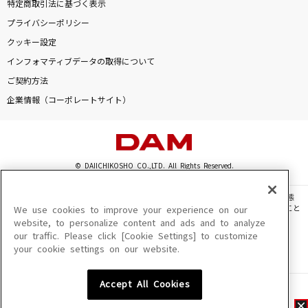
特定商取引法に基づく表示
プライバシーポリシー
クッキー設定
インフォマティブデータの取得について
ご契約方法
企業情報（コーポレートサイト）
© DAIICHIKOSHO CO.,LTD. All Rights Reserved.
このサイトに掲載されている一切の文章・画像・写真・動画・音声等を、手段や形態
を問わず、著作権法の定める範囲を超えて無断で複製、転載、ファイル化などすること
We use cookies to improve your experience on our
を禁じます。
website, to personalize content and ads and to analyze
our traffic. Please click [Cookie Settings] to customize
楽曲及びコンテンツは、機種によりご利用いただけない場合があります。
your cookie settings on our website.
楽曲及びコンテンツの配信日、配信内容が変更になる場合があります。
楽曲によりMYリスト保存ができない場合があります。
Accept All Cookies
JASRAC許諾番号
6602250213Y31015 6602250112Y38026 6602250240Y31015
6602250241Y45122