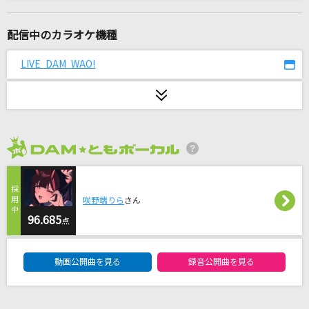
アロハ・エ・コモ・マイ～リロ アンド スティッ
チ ザ・シリーズ
配信中のカラオケ機種
DISNEY
LIVE DAM WAO!
残酷な天使のテーゼ
高橋洋子
Only Human(ビデオクリップバージョン)
K
2026年8月度
おやすみ泣き声、さよなら歌姫
クリープハイプ
咲野端りら
さん
96.685
点
AKANE On My Mind～饅頭こわい
DAM★ともボーカルエントリーランキング
桑田佳祐
動画公開曲を見る
録音公開曲を見る
snow drop
L'Arc-en-Ciel