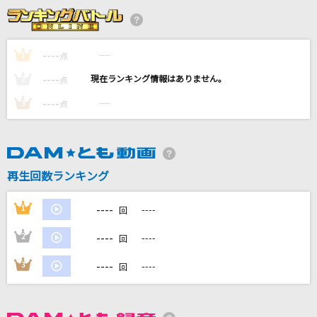
マーブル
KANA-BOON
----
----
1
点
----
[生音]お岩木山
----
2
点
三山ひろし
----
----
3
点
届カナイ愛ト知ッテイタノニ 抑エキレズニ愛シ
続ケタ…
GACKT(Gackt)
再生回数ランキング
[生音]#情とは
----
1
----
回
This is LAST
----
2
----
回
もっと見る
----
3
----
回
DAMの新曲・ランキングなど
カラオケ最新情報をチェック！