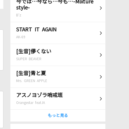
今では…今なら…今も…-Mixture
style-
B'z
START IT AGAIN
AK-69
[生音]儚くない
SUPER BEAVER
[生音]青と夏
Mrs. GREEN APPLE
アスノヨゾラ哨戒班
Orangestar feat.IA
もっと見る