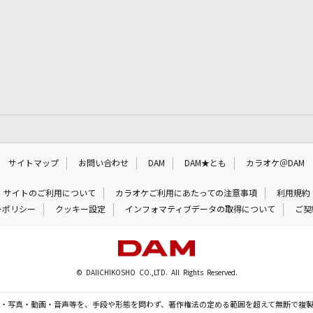
サイトマップ
お問い合わせ
DAM
DAM★とも
カラオケ＠DAM
サイトのご利用について
カラオケご利用にあたっての注意事項
利用規約
ーポリシー
クッキー設定
インフォマティブデータの取得について
ご契
© DAIICHIKOSHO CO.,LTD. All Rights Reserved.
・写真・動画・音声等を、手段や形態を問わず、著作権法の定める範囲を超えて無断で複