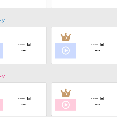
ング
3
----
----
回
回
----
----
ング
3
----
----
回
回
----
----