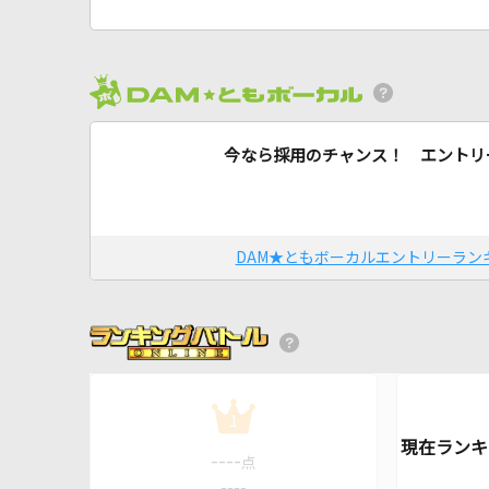
今なら採用のチャンス！ エントリ
DAM★ともボーカルエントリーラン
1
----
点
----