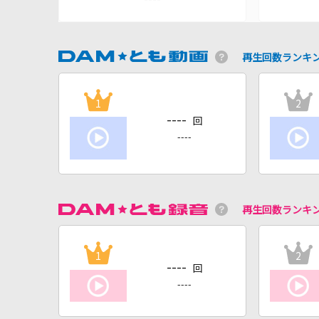
再生回数ランキ
1
2
----
回
----
再生回数ランキ
1
2
----
回
----