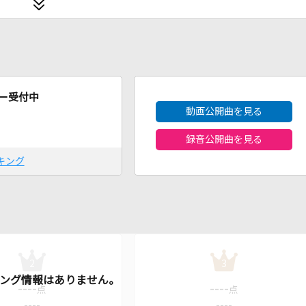
2026年8月度
ー受付中
動画公開曲を見る
録音公開曲を見る
キング
2
3
----
----
点
点
----
----