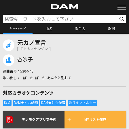
キーワード
曲名
歌手名
歌詞
元カノ宣言
カラオケ検索
[ モトカノセンゲン ]
杏沙子
カラオケ店舗検索
選曲番号：
5304-45
ばーか ばーか あんたと別れて
カラオケリクエスト
対応カラオケコンテンツ
全国りれき
リアルタイムで歌われている曲の一覧
デンモクアプリで予約
MYリスト保存