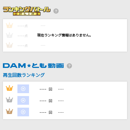
予知夢
SixTONES
----
----
1
[生音]Your Song
点
Mr.Children
----
----
2
点
----
----
3
点
[生音]真夏の果実
サザンオールスターズ
[生音]星空のディスタンス
再生回数ランキング
アルフィー(THE ALFEE)
----
1
----
回
もっと見る
----
2
----
回
DAMの新曲・ランキングなど
----
3
----
回
カラオケ最新情報をチェック！