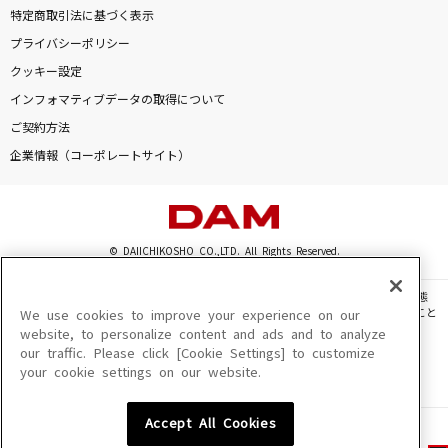
特定商取引法に基づく表示
プライバシーポリシー
クッキー設定
インフォマティブデータの取得について
ご契約方法
企業情報（コーポレートサイト）
© DAIICHIKOSHO CO.,LTD. All Rights Reserved.
このサイトに掲載されている一切の文章・画像・写真・動画・音声等を、手段や形態
を問わず、著作権法の定める範囲を超えて無断で複製、転載、ファイル化などすること
We use cookies to improve your experience on our
を禁じます。
website, to personalize content and ads and to analyze
our traffic. Please click [Cookie Settings] to customize
楽曲及びコンテンツは、機種によりご利用いただけない場合があります。
your cookie settings on our website.
楽曲及びコンテンツの配信日、配信内容が変更になる場合があります。
楽曲によりMYリスト保存ができない場合があります。
Accept All Cookies
JASRAC許諾番号
6602250213Y31015 6602250112Y38026 6602250240Y31015