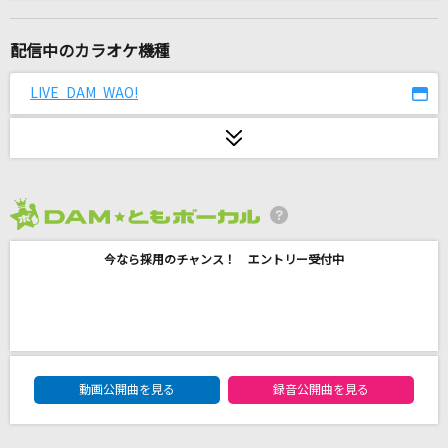
やさしさで溢れるように
JUJU
配信中のカラオケ機種
ラストシーン
LIVE DAM WAO!
JUJU
キラリ☆彡スター☆トゥインクルプリキュア
北川理恵
2026年8月度
サクラウサギ
今なら採用のチャンス！ エントリー受付中
川崎鷹也
フライングゲット
AKB48
DAM★ともボーカルエントリーランキング
[生音]ベテルギウス
動画公開曲を見る
録音公開曲を見る
優里