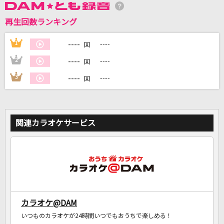
再生回数ランキング
DAMに会員登録・ログインして
カラオケをもっと楽しもう！
----
1
----
回
----
2
----
回
----
3
----
回
自宅でカラオケ歌い放題！
家族や友達と一緒に！練習にも！
関連カラオケサービス
カラオケ@DAM
いつものカラオケが24時間いつでもおうちで楽しめる！