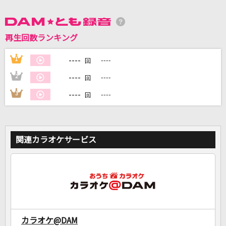
DAMに会員登録・ログインして
再生回数ランキング
カラオケをもっと楽しもう！
----
1
----
回
----
2
----
回
自宅でカラオケ歌い放題！
----
3
----
回
家族や友達と一緒に！練習にも！
関連カラオケサービス
カラオケ@DAM