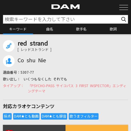
キーワード
曲名
歌手名
歌詞
red strand
カラオケ検索
[ レッドストランド ]
Co shu Nie
カラオケ店舗検索
選曲番号：
5307-77
いくつもなくした それでも
カラオケリクエスト
「PSYCHO-PASS サイコパス 3 FIRST INSPECTOR」エンディ
ングテーマ
全国りれき
対応カラオケコンテンツ
リアルタイムで歌われている曲の一覧