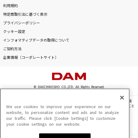
利用規約
特定商取引法に基づく表示
プライバシーポリシー
クッキー設定
インフォマティブデータの取得について
ご契約方法
企業情報（コーポレートサイト）
© DAIICHIKOSHO CO.,LTD. All Rights Reserved.
このサイトに掲載されている一切の文章・画像・写真・動画・音声等を、手段や形態
を問わず、著作権法の定める範囲を超えて無断で複製、転載、ファイル化などすること
We use cookies to improve your experience on our
を禁じます。
website, to personalize content and ads and to analyze
our traffic. Please click [Cookie Settings] to customize
楽曲及びコンテンツは、機種によりご利用いただけない場合があります。
your cookie settings on our website.
楽曲及びコンテンツの配信日、配信内容が変更になる場合があります。
楽曲によりMYリスト保存ができない場合があります。