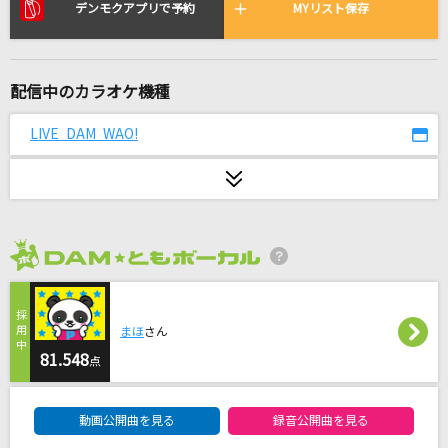
夜もすがら君想ふ
デンモクアプリで予約
MYリスト保存
TOKOTOKO(西沢さんP)feat.GUMI
ニシエヒガシエ(ビデオクリップバージョン)
配信中のカラオケ機種
Mr.Children
LIVE DAM WAO!
Soranji
Mrs. GREEN APPLE
ソワレ
星街すいせい
2026年8月度
[生音]ツキミソウ
まほ
さん
Novelbright
81.548
点
[生音]夢をかなえてドラえもん
DAM★ともボーカルエントリーランキング
mao
動画公開曲を見る
録音公開曲を見る