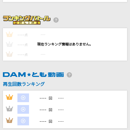
[良音]月光花
Janne Da Arc
[オリカラ]負けないで
----
ZARD
----
1
点
----
----
2
点
JANE DOE(ビデオクリップバージョン)
----
----
3
点
米津玄師, 宇多田ヒカル
[生音]長良川艶歌
五木ひろし
再生回数ランキング
もっと見る
----
1
----
回
DAMの新曲・ランキングなど
----
2
----
回
カラオケ最新情報をチェック！
----
3
----
回