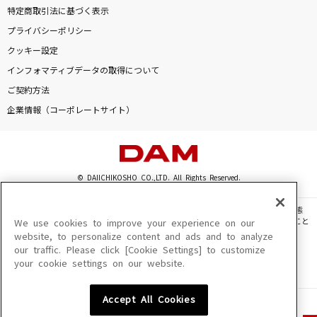
特定商取引法に基づく表示
プライバシーポリシー
クッキー設定
インフォマティブデータの取得について
ご契約方法
企業情報（コーポレートサイト）
© DAIICHIKOSHO CO.,LTD. All Rights Reserved.
このサイトに掲載されている一切の文章・画像・写真・動画・音声等を、手段や形態
を問わず、著作権法の定める範囲を超えて無断で複製、転載、ファイル化などすること
We use cookies to improve your experience on our
を禁じます。
website, to personalize content and ads and to analyze
our traffic. Please click [Cookie Settings] to customize
楽曲及びコンテンツは、機種によりご利用いただけない場合があります。
your cookie settings on our website.
楽曲及びコンテンツの配信日、配信内容が変更になる場合があります。
楽曲によりMYリスト保存ができない場合があります。
Accept All Cookies
JASRAC許諾番号
6602250213Y31015 6602250112Y38026 6602250240Y31015