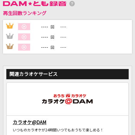
再生回数ランキング
DAMに会員登録・ログインして
カラオケをもっと楽しもう！
----
1
----
回
----
2
----
回
----
3
----
回
自宅でカラオケ歌い放題！
家族や友達と一緒に！練習にも！
関連カラオケサービス
カラオケ@DAM
いつものカラオケが24時間いつでもおうちで楽しめる！