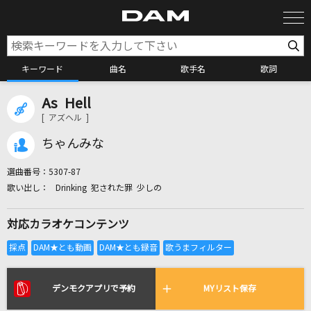
キーワード
曲名
歌手名
歌詞
As Hell
カラオケ検索
[ アズヘル ]
ちゃんみな
カラオケ店舗検索
選曲番号：
5307-87
Drinking 犯された罪 少しの
カラオケリクエスト
対応カラオケコンテンツ
全国りれき
リアルタイムで歌われている曲の一覧
デンモクアプリで予約
MYリスト保存