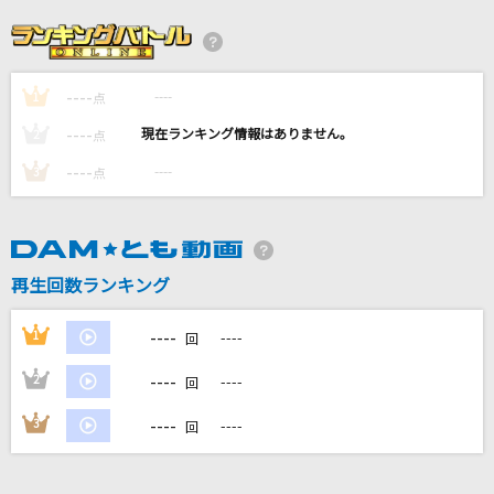
[生音]Small world
BUMP OF CHICKEN
----
----
1
ラブレター
点
YOASOBI
----
----
2
点
----
----
3
点
SIGN
izna
アイネクライネ
再生回数ランキング
米津玄師
----
1
----
回
もっと見る
----
2
----
回
DAMの新曲・ランキングなど
----
3
----
回
カラオケ最新情報をチェック！