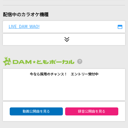
ライラック
Mrs. GREEN APPLE
配信中のカラオケ機種
残響散歌
LIVE DAM WAO!
Aimer(エメ)
Flower Cloud
SixTONES
2026年8月度
月を抱く天秤
今なら採用のチャンス！ エントリー受付中
ヒノエ(高橋直純)
人にやさしく
THE BLUE HEARTS
DAM★ともボーカルエントリーランキング
奏(かなで)
動画公開曲を見る
録音公開曲を見る
スキマスイッチ