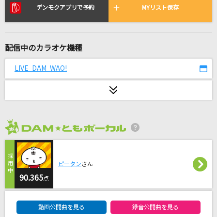
[生音]あふれる涙が伝うとき
デンモクアプリで予約
MYリスト保存
津吹みゆ
ネーブルオレンジ
配信中のカラオケ機種
乃木坂46
LIVE DAM WAO!
realitYhurts.
CVLTE
[生音]千の夜をこえて
Aqua Timez
2026年8月度
[生音]サウダージ
ポルノグラフィティ
ピータン
さん
90.365
点
ギブス
DAM★ともボーカルエントリーランキング
椎名林檎
動画公開曲を見る
録音公開曲を見る