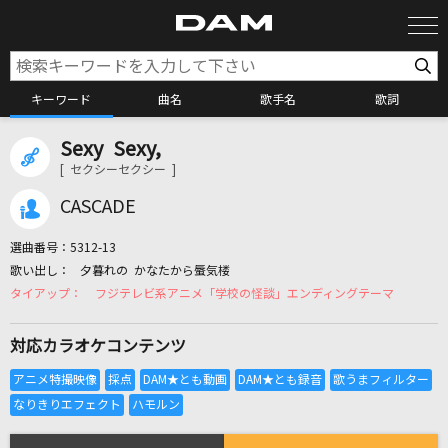
キーワード
曲名
歌手名
歌詞
Sexy Sexy,
カラオケ検索
[ セクシーセクシー ]
CASCADE
カラオケ店舗検索
選曲番号：
5312-13
夕暮れの かなたから蜃気楼
カラオケリクエスト
フジテレビ系アニメ「学校の怪談」エンディングテーマ
対応カラオケコンテンツ
全国りれき
リアルタイムで歌われている曲の一覧