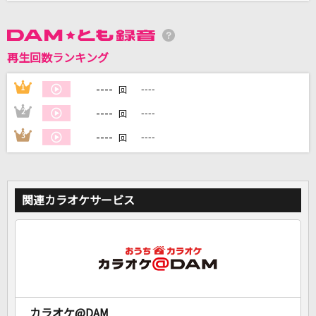
DAMに会員登録・ログインして
カラオケをもっと楽しもう！
再生回数ランキング
----
1
----
回
----
2
----
回
自宅でカラオケ歌い放題！
----
3
----
回
家族や友達と一緒に！練習にも！
関連カラオケサービス
カラオケ@DAM