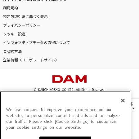
利用規約
特定商取引法に基づく表示
プライバシーポリシー
クッキー設定
インフォマティブデータの取得について
ご契約方法
企業情報（コーポレートサイト）
© DAIICHIKOSHO CO.,LTD. All Rights Reserved.
このサイトに掲載されている一切の文章・画像・写真・動画・音声等を、手段や形態
を問わず、著作権法の定める範囲を超えて無断で複製、転載、ファイル化などすること
We use cookies to improve your experience on our
を禁じます。
website, to personalize content and ads and to analyze
our traffic. Please click [Cookie Settings] to customize
楽曲及びコンテンツは、機種によりご利用いただけない場合があります。
your cookie settings on our website.
楽曲及びコンテンツの配信日、配信内容が変更になる場合があります。
楽曲によりMYリスト保存ができない場合があります。