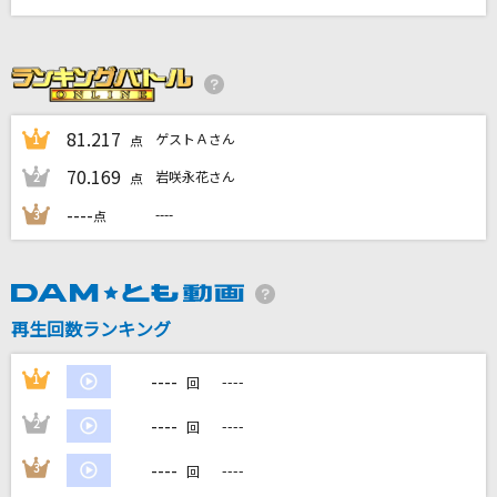
My Voice Is For You
＝LOVE
ケセラセラ
Mrs. GREEN APPLE
81.217
ゲストＡさん
1
点
70.169
岩咲永花さん
2
点
愛くださいませ
----
----
≠ME
3
点
[生音]青いベンチ
サスケ
再生回数ランキング
もっと見る
----
1
----
回
DAMの新曲・ランキングなど
----
2
----
回
カラオケ最新情報をチェック！
----
3
----
回